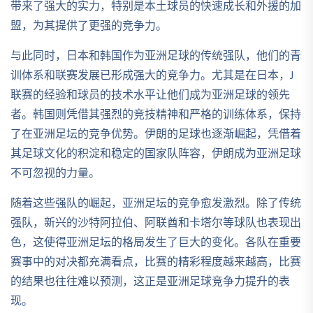
带来了强大的实力，特别是本土球员的快速成长和外援的加
盟，为其提供了更强的竞争力。
与此同时，日本和韩国作为亚洲足球的传统强队，他们的青
训体系和联赛发展已形成强大的竞争力。尤其是在日本，J
联赛的经验和球员的技术水平让他们成为亚洲足球的领先
者。韩国则凭借其强烈的竞技精神和严格的训练体系，保持
了在亚洲足坛的竞争优势。伊朗的足球也逐渐崛起，凭借着
其足球文化的积淀和稳定的国家队阵容，伊朗成为亚洲足球
不可忽视的力量。
随着这些强队的崛起，亚洲足坛的竞争愈发激烈。除了传统
强队，新兴的沙特阿拉伯、阿联酋和卡塔尔等球队也表现出
色，这使得亚洲足坛的格局发生了巨大的变化。各队在重要
赛事中的对决都充满看点，比赛的精彩程度越来越高，比赛
的结果也往往难以预测，这正是亚洲足球竞争力提升的表
现。