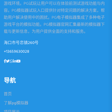
游戏环境。PG试玩让用户可以在体验前测试游戏功能与内
容。PG模拟器试玩入口提供针对特定问题的解决方案，帮
助用户解决使用中的困扰。PG电子模拟器集成了多种电子
游戏平台的模拟功能。PG模拟器官网汇集最新的模拟器下
载与更新信息，为用户提供全面的支持和服务。
海口市号恋镇260号
+13659630028
导航
首页
了解pg模拟器