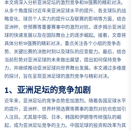
本文将深入分析亚洲足坛的激烈竞争和18强赛的精彩对决。
从多个角度探讨近年来亚洲足球水平的提升、各支球队的战
略变化、球员个人实力的提升以及联赛的影响等方面，结合
亚洲杯、世预赛等重要赛事中的激烈对抗，逐步揭示亚洲足
球的快速发展以及在国际舞台上的逐步崛起。接着，文章将
具体分析18强赛的精彩对决，重点关注各个小组的竞争态
势、关键比赛的决胜时刻以及球队的应变能力。最后，结合
当前形势对亚洲足球的未来做出展望，提出如何保持竞争
力，并继续推动亚洲足球向世界舞台发展。本文通过多维度
的探讨，旨在呈现亚洲足球的激烈竞争与精彩对决。
1、亚洲足坛的竞争加剧
近年来，亚洲足坛的竞争态势愈加激烈。随着各国足球水平
的提升，亚洲杯、世界杯预选赛等赛事的激烈对抗也愈加引
人注目。尤其是中国、日本、韩国和伊朗等传统强队的崛
起，成为亚洲足坛竞争的主力。中国足球的投资和改革为其