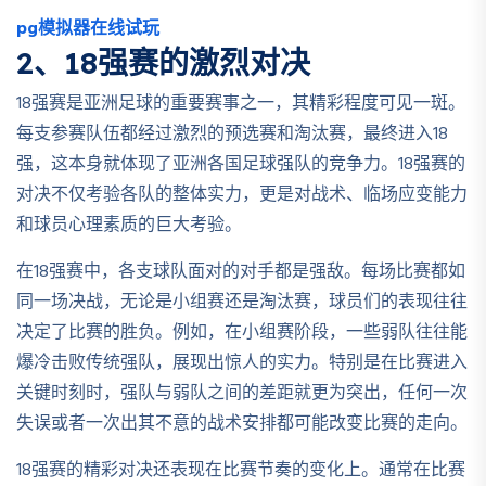
pg模拟器在线试玩
2、18强赛的激烈对决
18强赛是亚洲足球的重要赛事之一，其精彩程度可见一斑。
每支参赛队伍都经过激烈的预选赛和淘汰赛，最终进入18
强，这本身就体现了亚洲各国足球强队的竞争力。18强赛的
对决不仅考验各队的整体实力，更是对战术、临场应变能力
和球员心理素质的巨大考验。
在18强赛中，各支球队面对的对手都是强敌。每场比赛都如
同一场决战，无论是小组赛还是淘汰赛，球员们的表现往往
决定了比赛的胜负。例如，在小组赛阶段，一些弱队往往能
爆冷击败传统强队，展现出惊人的实力。特别是在比赛进入
关键时刻时，强队与弱队之间的差距就更为突出，任何一次
失误或者一次出其不意的战术安排都可能改变比赛的走向。
18强赛的精彩对决还表现在比赛节奏的变化上。通常在比赛