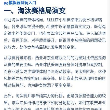
pg模拟器试玩入口
一、淘汰赛格局演变
亚冠淘汰赛的整体格局，往往在小组赛结束后便已初现端
倪。各支球队在漫长的小组赛中逐渐暴露真实实力，既有稳
定输出的传统豪门，也有异军突起的黑马队伍。进入淘汰赛
后，赛程压缩、对手质量提升，使得原本被掩盖的问题被迅
速放大，整体竞争格局随之发生微妙变化。
从联赛背景来看，西亚与东亚球队之间的力量对比依然是淘
汰赛的重要主题。西亚球队普遍强调身体对抗与节奏控制，
而东亚球队更注重整体配合与跑动效率。淘汰赛阶段，这种
风格差异被直接推向正面交锋，使比赛走势呈现出明显的区
域对抗特征，也为胜负增添了更多变量。
此外，淘汰赛并非单纯实力的比拼，更是资源整合能力的较
量。球队在多线作战背景下如何分配精力，如何在联赛与亚