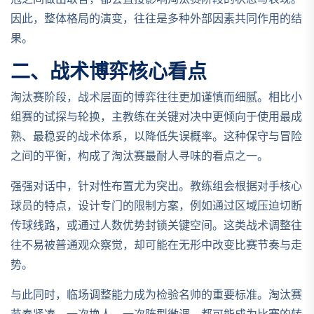
冠之间做出取舍，都会直接影响淘汰赛阶段的状态与表现。
因此，整体格局的演变，往往是多种外部因素共同作用的结
果。
二、战术博弈核心看点
淘汰赛阶段，战术层面的博弈往往更加谨慎而细腻。相比小
组赛的试探与轮换，主教练在关键对决中更倾向于使用最成
熟、最稳妥的战术体系，以降低失误概率。这种保守与冒险
之间的平衡，构成了淘汰赛最耐人寻味的看点之一。
强强对话中，针对性布置尤为突出。教练组会根据对手核心
球员的特点，设计专门的限制方案，例如通过区域压迫切断
传球线路，或通过人数优势封锁关键空间。这类战术调整往
往不易被普通观众察觉，却可能在无形中改变比赛节奏与走
势。
与此同时，临场调整能力成为检验名帅的重要标准。淘汰赛