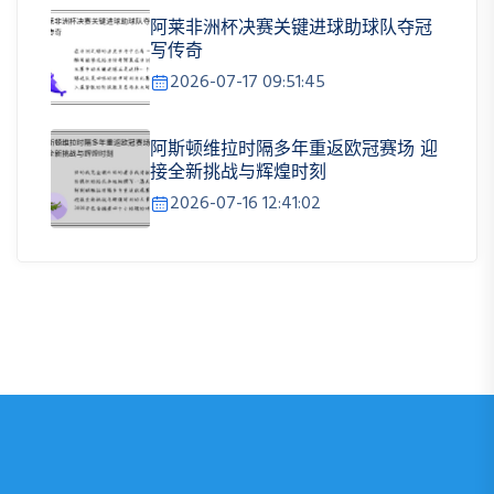
阿莱非洲杯决赛关键进球助球队夺冠
写传奇
2026-07-17 09:51:45
阿斯顿维拉时隔多年重返欧冠赛场 迎
接全新挑战与辉煌时刻
2026-07-16 12:41:02