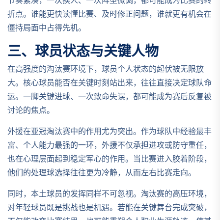
节奏紧凑，一次换人、一次阵型微调，都可能成为比赛的转
折点。谁能更快读懂比赛、及时修正问题，谁就更有机会在
僵持局面中占得先机。
三、球员状态与关键人物
在高强度的淘汰赛环境下，球员个人状态的起伏被无限放
大。核心球员能否在关键时刻站出来，往往直接决定球队命
运。一脚关键进球、一次致命失误，都可能成为赛后反复被
讨论的焦点。
外援在亚冠淘汰赛中的作用尤为突出。作为球队中经验最丰
富、个人能力最强的一环，外援不仅承担进攻或防守重任，
也在心理层面起到稳定军心的作用。当比赛进入胶着阶段，
他们的处理球选择往往更为冷静，从而左右比赛走向。
同时，本土球员的发挥同样不可忽视。淘汰赛的高压环境，
对年轻球员既是挑战也是机遇。若能在关键舞台完成突破，