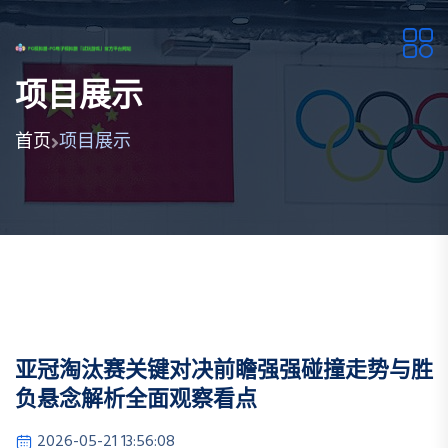
项目展示
首页
项目展示
亚冠淘汰赛关键对决前瞻强强碰撞走势与胜
负悬念解析全面观察看点
2026-05-21 13:56:08