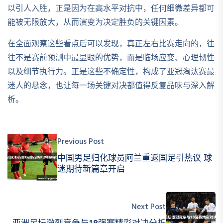
以引人入胜，正是因为在高水平对抗中，任何细微差异都可
能被无限放大，从而演变为决定胜负的关键因素。
在全面观察这些看点后可以发现，真正左右比赛走向的，往
往不是赛前预测中最显眼的优势，而是临场应变、心理韧性
以及细节执行力。正是这些不确定性，构成了亚冠淘汰赛最
迷人的悬念，也让每一场关键对决都值得反复品味与深入解
析。
Previous Post
中国男足归化球员阿兰重返国足引热议 球
迷期待新篇章开启
Next Post
亚洲足坛激烈竞争与18强赛精彩对决分析