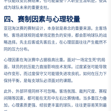
不仅能改变比赛结果，也可能重塑个人职业生涯轨迹，使其
成为球队未来的重要支柱。
四、赛制因素与心理较量
亚冠淘汰赛的赛制设计，本身就是悬念的重要来源。主客场
制、客场进球规则或单场定胜负的安排，都会影响球队的战
略选择。先主后客或先客后主，在心理层面往往产生截然不
同的压力分布。
心理因素在淘汰赛中占据极高比重。面对“一场定生死”的局
面，球员的抗压能力直接影响技术发挥。过度紧张可能导致
动作变形，而过度保守又可能错失进攻良机，如何在压力下
保持平衡，是每支球队必须面对的课题。
此外，外部环境同样不可忽略。客场氛围、裁判尺度、赛程
间隔等因素，都可能在无形中左右比赛情绪。当多重压力叠
加，心理素质更强、经验更丰富的球队，往往更容易笑到最