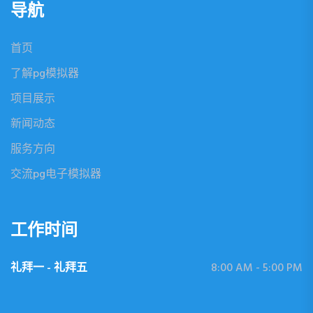
导航
首页
了解pg模拟器
项目展示
新闻动态
服务方向
交流pg电子模拟器
工作时间
礼拜一 - 礼拜五
8:00 AM - 5:00 PM