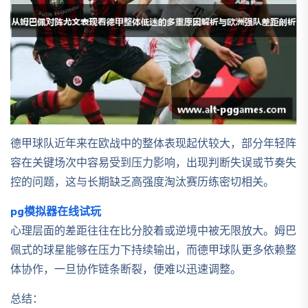
德甲球队近年来在欧战中的整体表现起伏较大，部分年轻阵
容在关键场次中容易受到压力影响，出现判断失误或节奏失
控的问题，这与长期缺乏高强度淘汰赛历练密切相关。
pg模拟器在线试玩
心理层面的差距往往在比分胶着或逆境中被无限放大。姆巴
佩式的球星能够在压力下持续输出，而德甲球队更多依赖整
体协作，一旦协作链条断裂，便难以迅速调整。
总结：