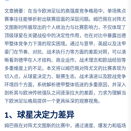
文章摘要：在当今欧洲足坛的高强度竞争格局中，单场焦点
赛事往往能够折射出联赛层面的深层问题。姆巴佩在对阵尤
文图斯时所展现出的个人统治力与比赛影响力，不仅体现了
顶级球星在关键战役中的决定性作用，也在对比中暴露出德
甲整体竞争力下滑的现实困境。通过与意甲、英超以及法甲
豪门在节奏、对抗、战术执行力等方面的差距对照，可以清
晰看到德甲在人才结构、商业运作、战术理念和欧战经验等
多重维度上的不足。本文将以姆巴佩对阵尤文的比赛表现为
切入点，从球星决定力、联赛生态、战术演进以及欧战竞争
环境四个方面，系统解析德甲整体低迷的多重原因，并深入
剖析其与欧洲传统强队之间逐渐拉大的差距，力求为理解当
下欧洲足坛格局提供一个更具纵深的观察视角。
1、球星决定力差异
姆巴佩在对阵尤文图斯的比赛中，通过速度、爆发力和临场