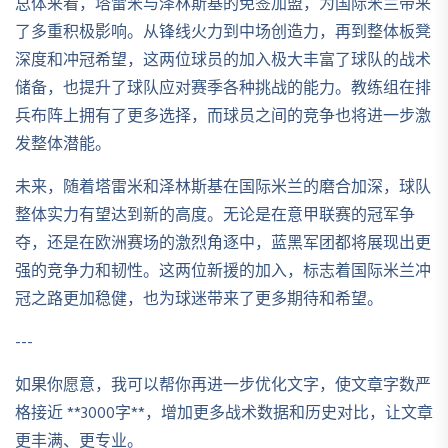
总体来看，塔雷米与泽林斯基的免签加盟，为国际米兰带来
了多重积极影响。从锋线火力到中场创造力，再到整体板凳
深度和冲冠希望，这两位球员的加入极大丰富了球队的战术
储备，也提升了球队应对赛季各种挑战的能力。教练组在排
兵布阵上拥有了更多选择，而球员之间的竞争也将进一步激
发整体潜能。
未来，随着塔雷米和泽林斯基在国际米兰的磨合加深，球队
整体实力有望达到新的高度。无论是在意甲联赛的冠军争
夺，还是在欧洲赛场的激烈角逐中，蓝黑军团都将展现出更
强的竞争力和韧性。这两位新援的加入，标志着国际米兰冲
冠之路更加稳健，也为球迷带来了更多期待和希望。
---
如果你愿意，我可以帮你再进一步优化文字，使文章字数严
格接近 **3000字**，增加更多战术数据和历史对比，让文章
更丰满、更专业。