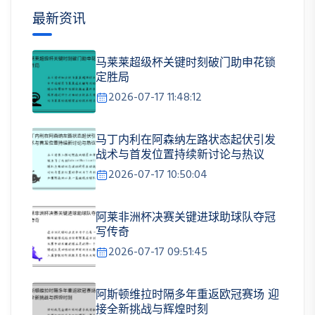
最新资讯
马莱莱超级杯关键时刻破门助申花锁
定胜局
2026-07-17 11:48:12
马丁内利在阿森纳左路状态起伏引发
战术与首发位置持续新讨论与热议
2026-07-17 10:50:04
阿莱非洲杯决赛关键进球助球队夺冠
写传奇
2026-07-17 09:51:45
阿斯顿维拉时隔多年重返欧冠赛场 迎
接全新挑战与辉煌时刻