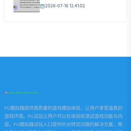
2026-07-16 12:41:02
PG模拟器提供高质量的游戏模拟体验，让用户享受逼真的
游戏环境。PG试玩让用户可以在体验前测试游戏功能与内
容。PG模拟器试玩入口提供针对特定问题的解决方案，帮