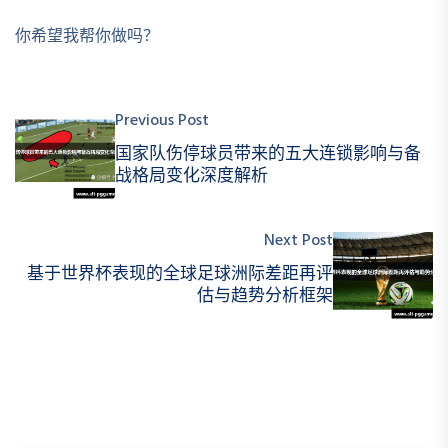
你希望我帮你做吗？
Previous Post
国家队伤停球员带来的五大连锁影响与备
战格局变化深度解析
Next Post
基于世界杯表现的全球足球洲际差距再评
估与趋势分析框架