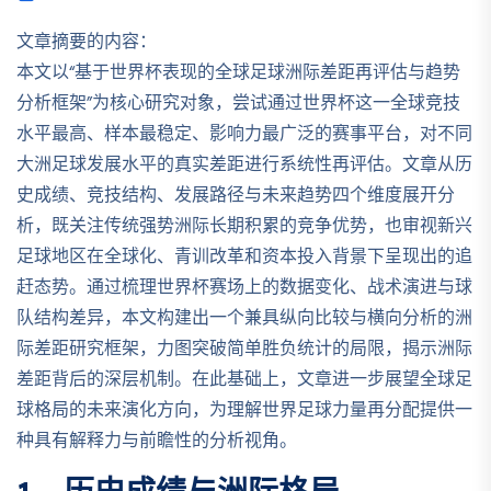
文章摘要的内容：
本文以“基于世界杯表现的全球足球洲际差距再评估与趋势
分析框架”为核心研究对象，尝试通过世界杯这一全球竞技
水平最高、样本最稳定、影响力最广泛的赛事平台，对不同
大洲足球发展水平的真实差距进行系统性再评估。文章从历
史成绩、竞技结构、发展路径与未来趋势四个维度展开分
析，既关注传统强势洲际长期积累的竞争优势，也审视新兴
足球地区在全球化、青训改革和资本投入背景下呈现出的追
赶态势。通过梳理世界杯赛场上的数据变化、战术演进与球
队结构差异，本文构建出一个兼具纵向比较与横向分析的洲
际差距研究框架，力图突破简单胜负统计的局限，揭示洲际
差距背后的深层机制。在此基础上，文章进一步展望全球足
球格局的未来演化方向，为理解世界足球力量再分配提供一
种具有解释力与前瞻性的分析视角。