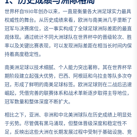
1、历史成绩与洲际格局
世界杯自1930年创办以来，一直是衡量各大洲足球实力最具
权威性的舞台。从历史成绩来看，欧洲与南美洲几乎垄断了
冠军与决赛席位，这一事实构成了全球足球洲际差距的最直
观体现。通过统计不同大洲球队在世界杯中的晋级轮次、胜
率以及关键比赛表现，可以发现洲际差距在相当长时间内保
持着高度稳定性。
南美洲足球以技术细腻、个人能力突出著称，其在世界杯早
期阶段建立起强大优势，巴西、阿根廷和乌拉圭等队多次夺
冠，形成了鲜明的南美足球标签。欧洲足球则在二战后迅速
崛起，凭借完善的联赛体系和战术革新逐步取得主导地位，
冠军数量和整体深度不断扩大。
相比之下，亚洲、非洲和中北美洲球队在历史成绩上明显处
于劣势。尽管偶有黑马涌现，但整体晋级深度和稳定性不
足，反映出这些大洲在长期发展过程中受制于基础设施、竞