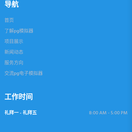
导航
首页
了解pg模拟器
项目展示
新闻动态
服务方向
交流pg电子模拟器
工作时间
礼拜一 - 礼拜五
8:00 AM - 5:00 PM