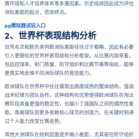
赛环境和人才培养体系等多重因素。历史成绩因此成为评估
洲际差距的起点，而非终点。
pg模拟器试玩入口
2、世界杯表现结构分析
仅凭名次和胜负来判断洲际差距往往过于粗略，因此有必要
引入更细化的世界杯表现结构分析框架。从比赛内容来看，
包括控球率、射门质量、防守组织和比赛节奏等指标，能够
更真实地反映不同洲际球队的竞技能力。
欧洲球队在世界杯中往往展现出高度成熟的整体结构，强调
战术纪律与团队协作。这种结构化优势使得欧洲球队在淘汰
赛阶段具备更强的稳定性，也缩小了强弱队之间的偶然性差
距。南美球队则更多依赖核心球员的创造力，在关键时刻通
过个人能力改变比赛走势。
其他大洲球队在结构层面逐步缩小差距，尤其是在防守组织