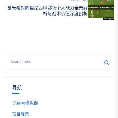
基米希对阵里昂西甲赛场个人能力全景解
析与战术价值深度剖析
导航
了解pg模拟器
项目展示