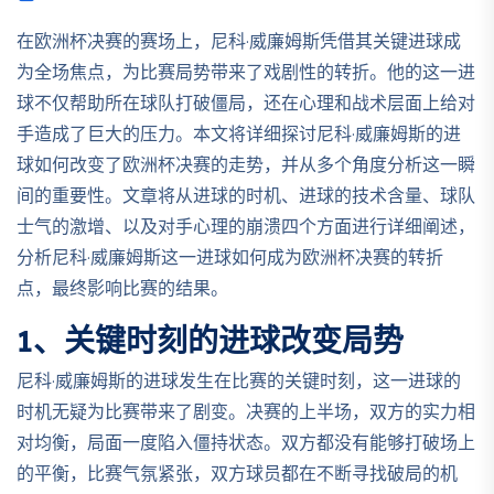
在欧洲杯决赛的赛场上，尼科·威廉姆斯凭借其关键进球成
为全场焦点，为比赛局势带来了戏剧性的转折。他的这一进
球不仅帮助所在球队打破僵局，还在心理和战术层面上给对
手造成了巨大的压力。本文将详细探讨尼科·威廉姆斯的进
球如何改变了欧洲杯决赛的走势，并从多个角度分析这一瞬
间的重要性。文章将从进球的时机、进球的技术含量、球队
士气的激增、以及对手心理的崩溃四个方面进行详细阐述，
分析尼科·威廉姆斯这一进球如何成为欧洲杯决赛的转折
点，最终影响比赛的结果。
1、关键时刻的进球改变局势
尼科·威廉姆斯的进球发生在比赛的关键时刻，这一进球的
时机无疑为比赛带来了剧变。决赛的上半场，双方的实力相
对均衡，局面一度陷入僵持状态。双方都没有能够打破场上
的平衡，比赛气氛紧张，双方球员都在不断寻找破局的机