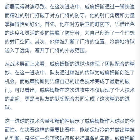
都展现得淋漓尽致。在这次进攻中，威廉姆斯通过一脚快速
而精准的射门打破了对方门将的防守，他的射门角度和力量
掌握得恰到好处。首先，他在对方后卫的盯防下，凭借出色
的速度和灵活的变向摆脱了防守者，为自己创造了一个理想
的射门空间。其次，他精准判断了门将的位置，冷静地将球
送入了远角，避开了门将的扑救范围。
从战术层面上来看，威廉姆斯的进球也体现了团队配合的精
妙。在这一进攻中，队友通过精准的传球为威廉姆斯创造了
机会，而威廉姆斯则凭借自己的出色技术完成了最后的破
门。可以看出，威廉姆斯在这次进攻中不仅展现了个人技术
的高超，更是与队友的默契配合共同完成了这次精彩的进
球。
这一进球的技术含量和精确性展示了威廉姆斯作为球员的全
面性。在决赛这样的重要比赛中，能够保持冷静并做出精准
的判断，是任何一名顶级球员所必须具备的素质。威廉姆斯