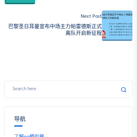
Next Post
巴黎圣日耳曼宣布中场主力帕雷德斯正式
离队开启新征程
导航
了解pg模拟器