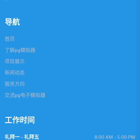
导航
首页
了解pg模拟器
项目展示
新闻动态
服务方向
交流pg电子模拟器
工作时间
礼拜一 - 礼拜五
8:00 AM - 5:00 PM