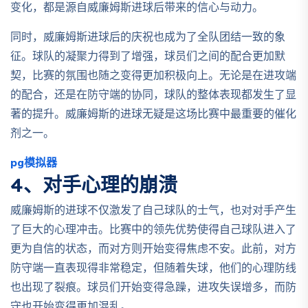
变化，都是源自威廉姆斯进球后带来的信心与动力。
同时，威廉姆斯进球后的庆祝也成为了全队团结一致的象
征。球队的凝聚力得到了增强，球员们之间的配合更加默
契，比赛的氛围也随之变得更加积极向上。无论是在进攻端
的配合，还是在防守端的协同，球队的整体表现都发生了显
著的提升。威廉姆斯的进球无疑是这场比赛中最重要的催化
剂之一。
pg模拟器
4、对手心理的崩溃
威廉姆斯的进球不仅激发了自己球队的士气，也对对手产生
了巨大的心理冲击。比赛中的领先优势使得自己球队进入了
更为自信的状态，而对方则开始变得焦虑不安。此前，对方
防守端一直表现得非常稳定，但随着失球，他们的心理防线
也出现了裂痕。球员们开始变得急躁，进攻失误增多，而防
守也开始变得更加混乱。