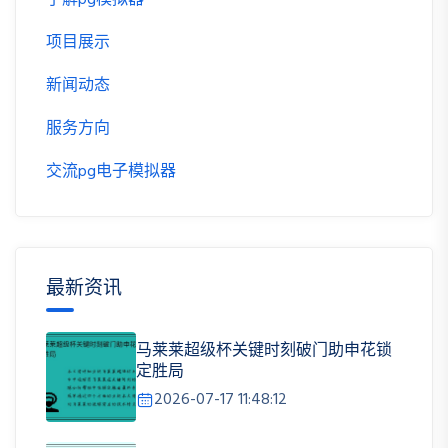
项目展示
新闻动态
服务方向
交流pg电子模拟器
最新资讯
马莱莱超级杯关键时刻破门助申花锁
定胜局
2026-07-17 11:48:12