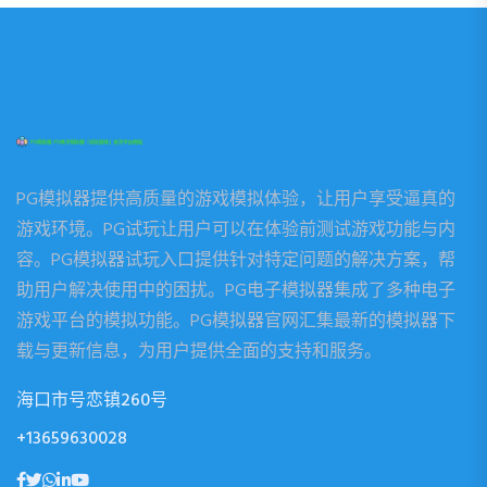
PG模拟器提供高质量的游戏模拟体验，让用户享受逼真的
游戏环境。PG试玩让用户可以在体验前测试游戏功能与内
容。PG模拟器试玩入口提供针对特定问题的解决方案，帮
助用户解决使用中的困扰。PG电子模拟器集成了多种电子
游戏平台的模拟功能。PG模拟器官网汇集最新的模拟器下
载与更新信息，为用户提供全面的支持和服务。
海口市号恋镇260号
+13659630028