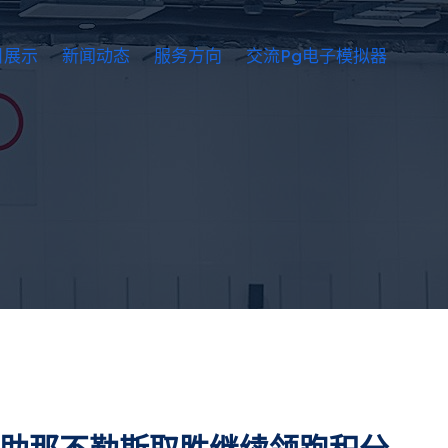
目展示
新闻动态
服务方向
交流pg电子模拟器