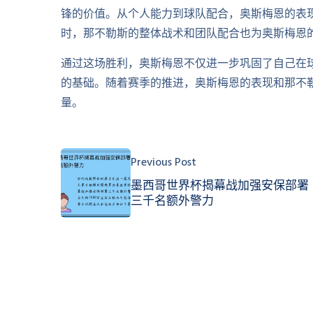
锋的价值。从个人能力到球队配合，奥斯梅恩的表
时，那不勒斯的整体战术和团队配合也为奥斯梅恩
通过这场胜利，奥斯梅恩不仅进一步巩固了自己在
的基础。随着赛季的推进，奥斯梅恩的表现和那不
量。
Previous Post
墨西哥世界杯揭幕战加强安保部署
三千名额外警力