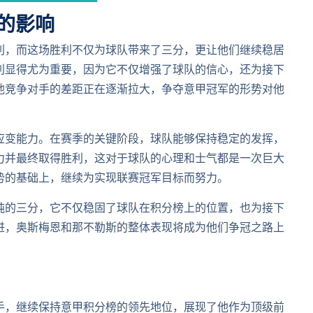
的影响
利，而这场胜利不仅为球队带来了三分，更让他们继续稳居
利显得尤为重要，因为它不仅增强了球队的信心，还为接下
他竞争对手的差距正在逐渐拉大，争夺意甲冠军的形势对他
应变能力。在赛季的关键阶段，球队能够保持稳定的发挥，
力并最终取得胜利，这对于球队的心理和士气都是一次巨大
势的基础上，继续为实现联赛冠军目标而努力。
纯的三分，它不仅稳固了球队在积分榜上的位置，也为接下
进，奥斯梅恩和那不勒斯的整体表现将成为他们争冠之路上
手，继续保持意甲积分榜的领先地位，展现了他作为顶级前