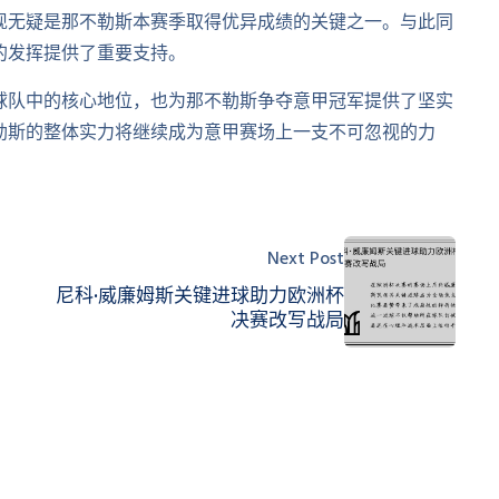
现无疑是那不勒斯本赛季取得优异成绩的关键之一。与此同
的发挥提供了重要支持。
球队中的核心地位，也为那不勒斯争夺意甲冠军提供了坚实
勒斯的整体实力将继续成为意甲赛场上一支不可忽视的力
Next Post
尼科·威廉姆斯关键进球助力欧洲杯
决赛改写战局