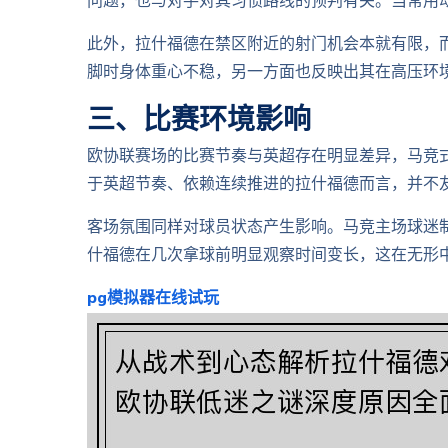
问题，也与对手对其习惯路线的预判有关。当常用动
此外，拉什福德在禁区附近的射门机会本就有限，
脚时身体重心不稳，另一方面也反映出其在高压环
三、比赛环境影响
欧协联赛场的比赛节奏与英超存在明显差异，马竞
于英超节奏、依赖连续推进的拉什福德而言，并不
客场氛围同样对球员状态产生影响。马竞主场球迷
什福德在几次拿球前明显观察时间变长，这在无形
pg模拟器在线试玩