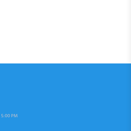
 5:00 PM