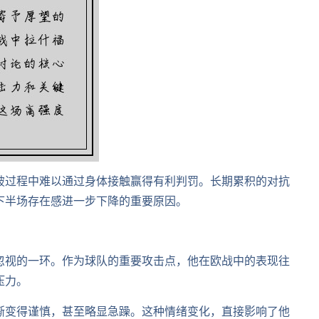
破过程中难以通过身体接触赢得有利判罚。长期累积的对抗
下半场存在感进一步下降的重要原因。
忽视的一环。作为球队的重要攻击点，他在欧战中的表现往
压力。
渐变得谨慎，甚至略显急躁。这种情绪变化，直接影响了他