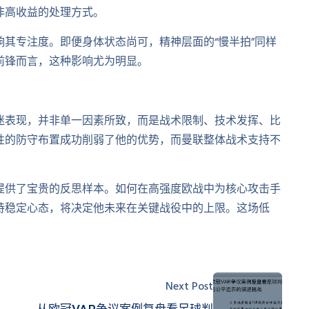
非高收益的处理方式。
其专注度。即便身体状态尚可，精神层面的“慢半拍”同样
前锋而言，这种影响尤为明显。
迷表现，并非单一因素所致，而是战术限制、技术发挥、比
性的防守布置成功削弱了他的优势，而曼联整体战术支持不
提供了宝贵的反思样本。如何在高强度欧战中为核心攻击手
持稳定心态，将决定他未来在关键战役中的上限。这场低
Next Post
从欧冠VAR争议案例复盘看足球判