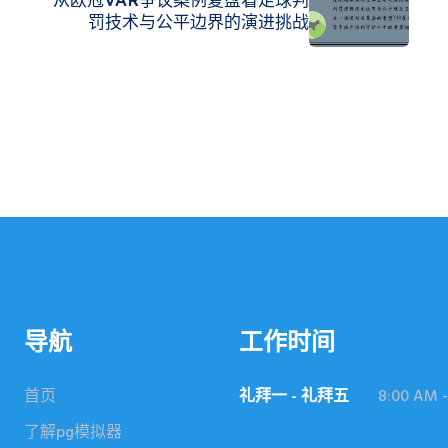
罚技术与公平边界的演进挑战
导航
工作时间
首页
礼拜一 - 礼拜五
8:00 AM -
了解pg模拟器