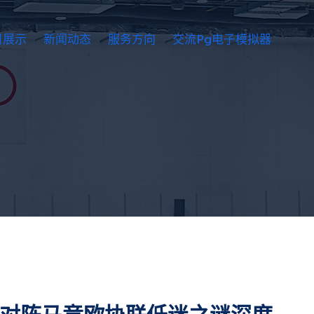
目展示
新闻动态
服务方向
交流pg电子模拟器