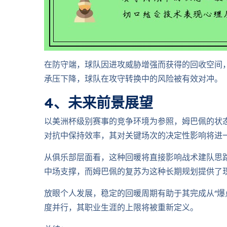
在防守端，球队因进攻威胁增强而获得的回收空间
承压下降，球队在攻守转换中的风险被有效对冲。
4、未来前景展望
以美洲杯级别赛事的竞争环境为参照，姆巴佩的状
对抗中保持效率，其对关键场次的决定性影响将进
从俱乐部层面看，这种回暖将直接影响战术建队思
中场支撑，而姆巴佩的复苏为这种长期规划提供了
放眼个人发展，稳定的回暖周期有助于其完成从“爆
度并行，其职业生涯的上限将被重新定义。