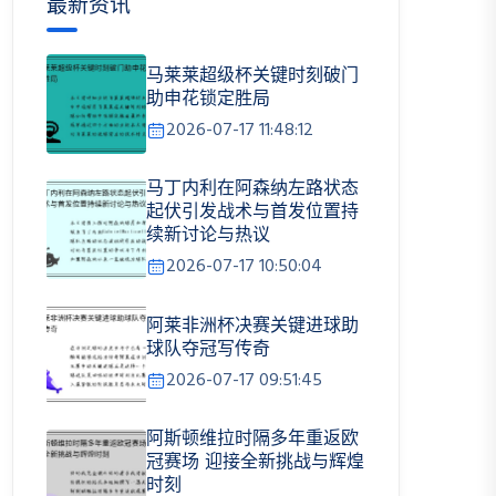
最新资讯
马莱莱超级杯关键时刻破门
助申花锁定胜局
2026-07-17 11:48:12
马丁内利在阿森纳左路状态
起伏引发战术与首发位置持
续新讨论与热议
2026-07-17 10:50:04
阿莱非洲杯决赛关键进球助
球队夺冠写传奇
2026-07-17 09:51:45
阿斯顿维拉时隔多年重返欧
冠赛场 迎接全新挑战与辉煌
时刻