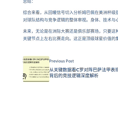
总结：
综合来看，从回暖信号切入分析姆巴佩在美洲杯级
对球队结构与竞争逻辑的整体审视。身体、技术与
未来，无论是在洲际大赛还是俱乐部赛场，只要这
关键节点上左右比赛走向。这正是顶级球星价值的
Previous Post
从关键数据看C罗对阵巴萨法甲表
背后的竞技逻辑深度解析