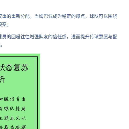
权重的重新分配。当姆巴佩成为稳定的爆点，球队可以围绕
预案。
球员的回暖往往增强队友的信任感，进而提升传球意愿与配
键。