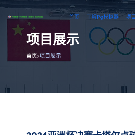
首页
了解pg模拟器
项
项目展示
首页
项目展示