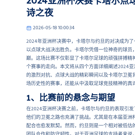
2024亚洲杯决赛卡塔尔
诗之夜
2026-05-18 10:00:34
2024年亚洲杯决赛中，卡塔尔与约旦的对决成为
以点球大战决出胜负。卡塔尔凭借一位神奇的球员
巅。这场比赛不仅彰显了卡塔尔足球的顽强拼搏精
个赛事的走向。本文将从四个方面详细阐述2024
的激烈对抗、点球大战的精彩瞬间以及卡塔尔卫冕
场历史性的赛事，还能从中汲取足球竞技精神的真
1、比赛前的悬念与期望
在2024亚洲杯决赛之前，卡塔尔与约旦的表现引发
他们的卫冕之路也充满了挑战。尤其是在本届亚洲
配合也愈发默契。然而，约旦则是一个相对被低估
团队合作和防守韧性。对于亚洲足球的支持者来说