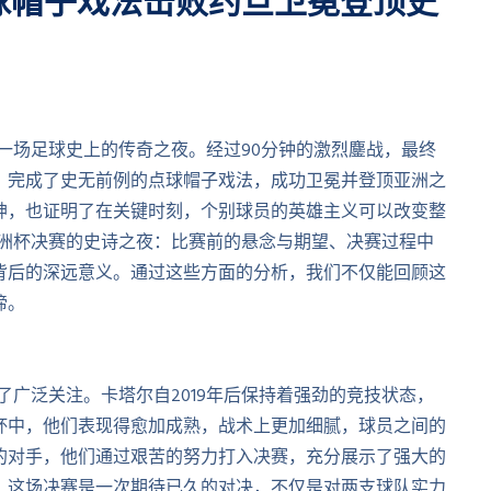
点球帽子戏法击败约旦卫冕登顶史
了一场足球史上的传奇之夜。经过90分钟的激烈鏖战，最终
，完成了史无前例的点球帽子戏法，成功卫冕并登顶亚洲之
神，也证明了在关键时刻，个别球员的英雄主义可以改变整
亚洲杯决赛的史诗之夜：比赛前的悬念与期望、决赛过程中
背后的深远意义。通过这些方面的分析，我们不仅能回顾这
谛。
了广泛关注。卡塔尔自2019年后保持着强劲的竞技状态，
杯中，他们表现得愈加成熟，战术上更加细腻，球员之间的
的对手，他们通过艰苦的努力打入决赛，充分展示了强大的
，这场决赛是一次期待已久的对决，不仅是对两支球队实力