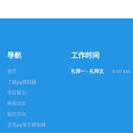
导航
工作时间
首页
礼拜一 - 礼拜五
8:00 AM -
了解pg模拟器
项目展示
新闻动态
服务方向
交流pg电子模拟器