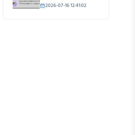
2026-07-16 12:41:02