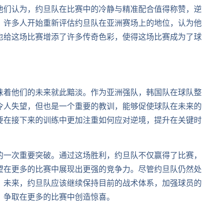
他们认为，约旦队在比赛中的冷静与精准配合值得称赞，逆
。许多人开始重新评估约旦队在亚洲赛场上的地位，认为他
也给这场比赛增添了许多传奇色彩，使得这场比赛成为了球
味着他们的未来就此黯淡。作为亚洲强队，韩国队在球队整
令人失望，但也是一个重要的教训，能够促使球队在未来的
要在接下来的训练中更加注重如何应对逆境，提升在关键时
的一次重要突破。通过这场胜利，约旦队不仅赢得了比赛，
望在更多的比赛中展现出更强的竞争力。尽管约旦队仍然处
。未来，约旦队应该继续保持目前的战术体系，加强球员的
，争取在更多的比赛中创造惊喜。