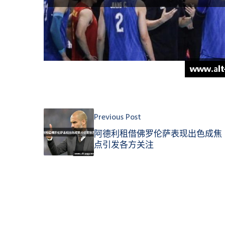
Previous Post
阿德利租借佛罗伦萨表现出色成焦
点引发各方关注