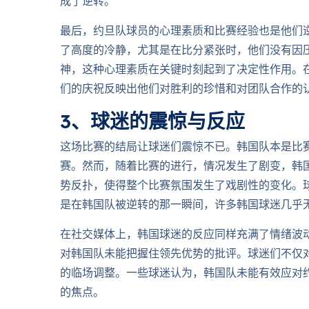
成了逆转。
最后，约旦队球员的心理素质和比赛经验也是他们
了高度的冷静，尤其是在比分紧张时，他们没有因
神，这种心理素质在关键时刻起到了决定性作用。
们的庆祝反映出他们对胜利的珍惜和对团队合作的
3、球迷的震惊与反应
这场比赛的结局让球迷们震惊不已。韩国队本是比
赛。然而，随着比赛的进行，情况发生了剧变，韩
势反扑，使得整个比赛氛围发生了戏剧性的变化。
是在韩国队被逆转的那一瞬间，许多韩国球迷几乎
在社交媒体上，韩国球迷的反应同样充满了情绪波
对韩国队未能把握住领先优势的批评。球迷们不仅
的临场调整。一些球迷认为，韩国队未能有效应对
的焦点。