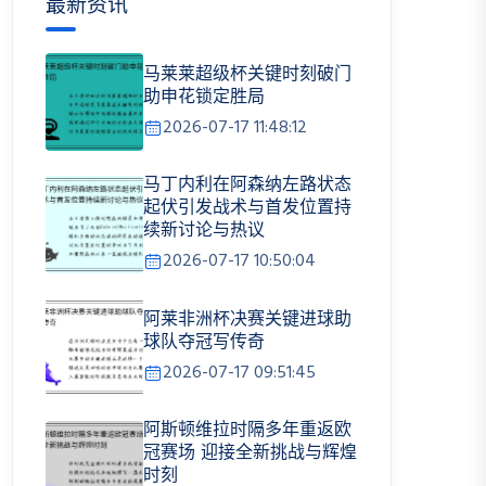
最新资讯
马莱莱超级杯关键时刻破门
助申花锁定胜局
2026-07-17 11:48:12
马丁内利在阿森纳左路状态
起伏引发战术与首发位置持
续新讨论与热议
2026-07-17 10:50:04
阿莱非洲杯决赛关键进球助
球队夺冠写传奇
2026-07-17 09:51:45
阿斯顿维拉时隔多年重返欧
冠赛场 迎接全新挑战与辉煌
时刻