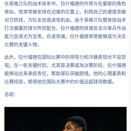
在英格兰队的战术体系中，拉什福德的作用与在曼联的角色
类似，他常常被安排在边锋的位置上，利用自己的速度突破
对方防线，为队友创造进攻机会。由于英格兰队整体技战术
打法偏重控球与传控配合，拉什福德的快速反击与单兵作战
能力显得尤为宝贵。在进攻端，拉什福德常常能够成为决定
比赛的关键人物。
此外，拉什福德在国际比赛中的领导力和冷静表现也不容忽
视。在一些关键时刻，尤其是决赛或淘汰赛阶段，拉什福德
能够站出来承担责任，帮助球队突破困境。他的心理素质和
比赛经验，使得他在国际大赛中的价值远超球场数据。
总结：