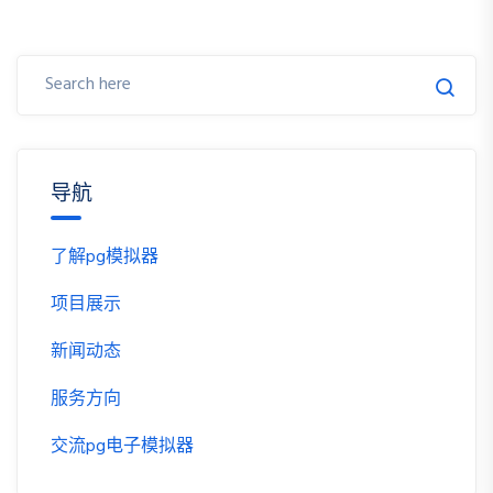
导航
了解pg模拟器
项目展示
新闻动态
服务方向
交流pg电子模拟器