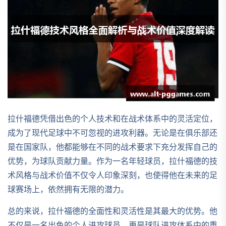
拉什福德凭借出色的个人技术和在战术体系中的灵活定位，
成为了现代足球中不可忽视的进攻利器。无论是在俱乐部还
是在国家队，他都能够在不同的战术要求下充分发挥自己的
优势，为球队贡献力量。作为一名年轻球员，拉什福德的技
术风格与战术价值不仅令人印象深刻，也使得他在未来的足
球赛场上，依然拥有无限的潜力。
总的来说，拉什福德的全面性和灵活性是其最大的优势。他
不仅是一名出色的个人进攻球员，更是球队进攻体系中的重