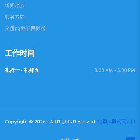
新闻动态
服务方向
交流pg电子模拟器
工作时间
礼拜一 - 礼拜五
8:00 AM - 5:00 PM
Copyright © 2026 - All Rights Reserved
Pg模拟器试玩入口
.