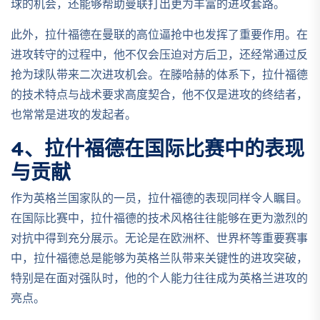
球的机会，还能够帮助曼联打出更为丰富的进攻套路。
此外，拉什福德在曼联的高位逼抢中也发挥了重要作用。在
进攻转守的过程中，他不仅会压迫对方后卫，还经常通过反
抢为球队带来二次进攻机会。在滕哈赫的体系下，拉什福德
的技术特点与战术要求高度契合，他不仅是进攻的终结者，
也常常是进攻的发起者。
4、拉什福德在国际比赛中的表现
与贡献
作为英格兰国家队的一员，拉什福德的表现同样令人瞩目。
在国际比赛中，拉什福德的技术风格往往能够在更为激烈的
对抗中得到充分展示。无论是在欧洲杯、世界杯等重要赛事
中，拉什福德总是能够为英格兰队带来关键性的进攻突破，
特别是在面对强队时，他的个人能力往往成为英格兰进攻的
亮点。