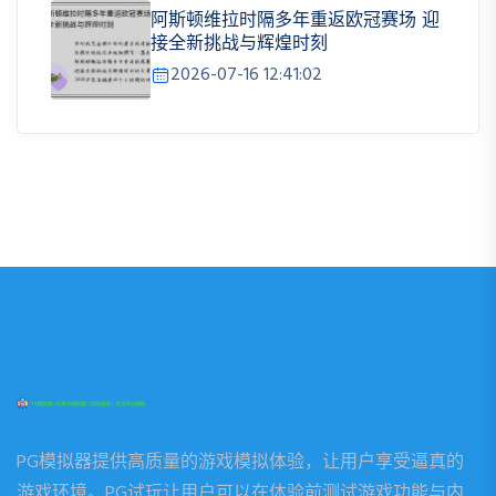
阿斯顿维拉时隔多年重返欧冠赛场 迎
接全新挑战与辉煌时刻
2026-07-16 12:41:02
PG模拟器提供高质量的游戏模拟体验，让用户享受逼真的
游戏环境。PG试玩让用户可以在体验前测试游戏功能与内