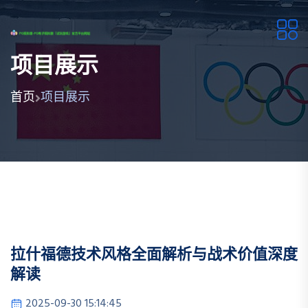
项目展示
首页
项目展示
拉什福德技术风格全面解析与战术价值深度
解读
2025-09-30 15:14:45