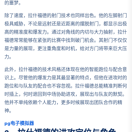
的噩梦。
除了速度，拉什福德的射门技术也同样出色。他的左脚射门
极具威胁，不论是远射还是近距离的摆脱射门，都显示出极
高的精准度和爆发力。通过对角线的内切与大力抽射，拉什
福德常常能够在紧张的比赛中找到破门机会。其射门不仅仅
是力量的展现，更注重角度和时机，给对方门将带来巨大压
力。
此外，拉什福德的技术风格还体现在他的智能跑位与配合意
识上。尽管他的爆发力是其最显著的特点，但他在进攻时的
跑位和与队友的配合也不容忽视。拉什福德总能精准判断何
时插上，何时退回到中场协助进攻，展现出与队友的默契。
他并不单纯依赖个人能力，更多时候展现出团队合作的精
神。
pg电子模拟器