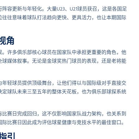
阵容更新与年轻化。大量U23、U21球员获召，这是各国足
位往往意味着球队打法趋向更快、更具活力，也让本期国际
视角
现。许多俱乐部核心球员在国家队中承担更重要的角色，他
全球媒体叙事。无论是金球奖热门球员的表现，还是老将能
为年轻球员提供顶级舞台，让他们得以与国际级对手直接交
决定球队未来三至五年的整体天花板，也为俱乐部球探系统
际比赛日完成回归，这不仅影响国家队战力架构，也关系到
国际比赛日因此成为评估球星健康与竞技水平的最佳窗口。
指引