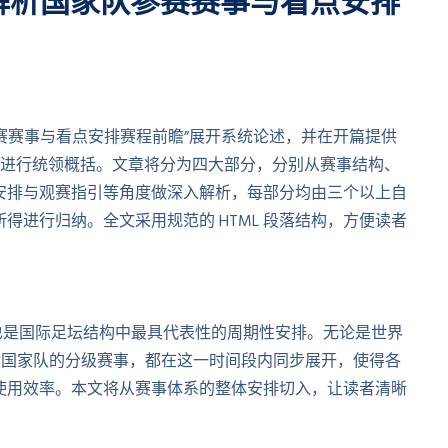
面解析国家队参赛赛事与看点安排
参赛赛事与看点安排赛程前瞻”展开系统论述，并在开篇提供
值进行统领概括。文章将分为四大部分，分别从赛事结构、
安排与观赛指引等角度做深入解析，每部分均由三个以上自
得进行归纳。全文采用规范的 HTML 段落结构，方便读者
，也是国际足坛结构中最具代表性的周期性安排。无论是世界
年国家队的分级赛事，都在这一时间段内同步展开，使得各
使用效率。本文将从赛事体系的整体安排切入，让读者清晰