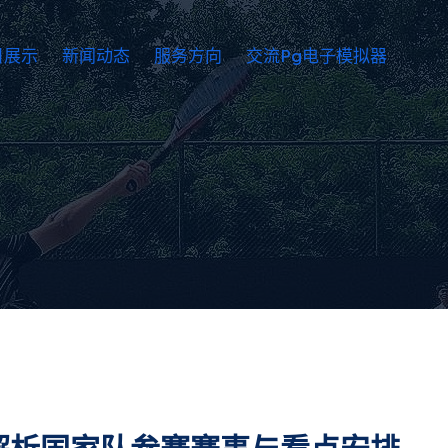
目展示
新闻动态
服务方向
交流pg电子模拟器