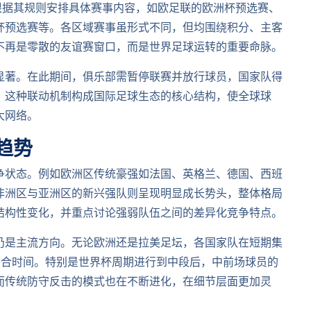
联根据其规则安排具体赛事内容，如欧足联的欧洲杯预选赛、
杯预选赛等。各区域赛事虽形式不同，但均围绕积分、主客
不再是零散的友谊赛窗口，而是世界足球运转的重要命脉。
显著。在此期间，俱乐部需暂停联赛并放行球员，国家队得
。这种联动机制构成国际足球生态的核心结构，使全球球
大网络。
趋势
争状态。例如欧洲区传统豪强如法国、英格兰、德国、西班
非洲区与亚洲区的新兴强队则呈现明显成长势头，整体格局
结构性变化，并重点讨论强弱队伍之间的差异化竞争特点。
仍是主流方向。无论欧洲还是拉美足坛，各国家队在短期集
磨合时间。特别是世界杯周期进行到中段后，中前场球员的
而传统防守反击的模式也在不断进化，在细节层面更加灵