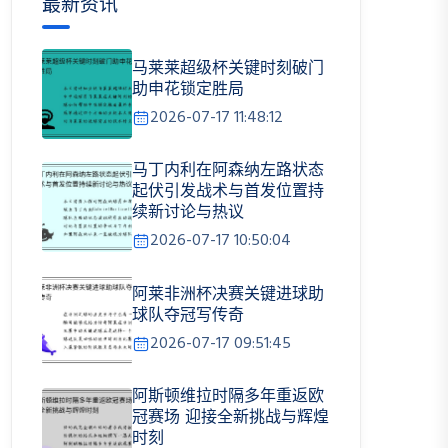
最新资讯
马莱莱超级杯关键时刻破门
助申花锁定胜局
2026-07-17 11:48:12
马丁内利在阿森纳左路状态
起伏引发战术与首发位置持
续新讨论与热议
2026-07-17 10:50:04
阿莱非洲杯决赛关键进球助
球队夺冠写传奇
2026-07-17 09:51:45
阿斯顿维拉时隔多年重返欧
冠赛场 迎接全新挑战与辉煌
时刻