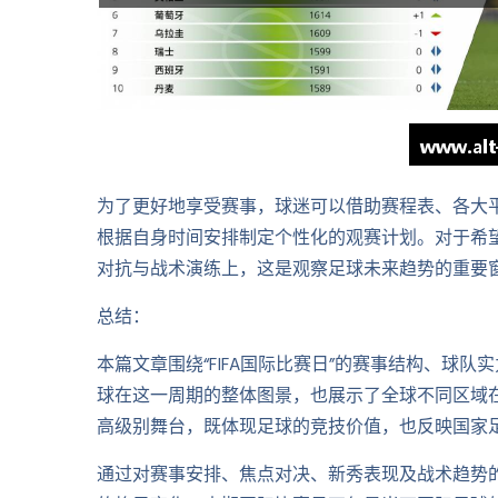
为了更好地享受赛事，球迷可以借助赛程表、各大
根据自身时间安排制定个性化的观赛计划。对于希
对抗与战术演练上，这是观察足球未来趋势的重要
总结：
本篇文章围绕“FIFA国际比赛日”的赛事结构、球
球在这一周期的整体图景，也展示了全球不同区域
高级别舞台，既体现足球的竞技价值，也反映国家
通过对赛事安排、焦点对决、新秀表现及战术趋势