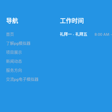
导航
工作时间
首页
礼拜一 - 礼拜五
8:00 AM -
了解pg模拟器
项目展示
新闻动态
服务方向
交流pg电子模拟器