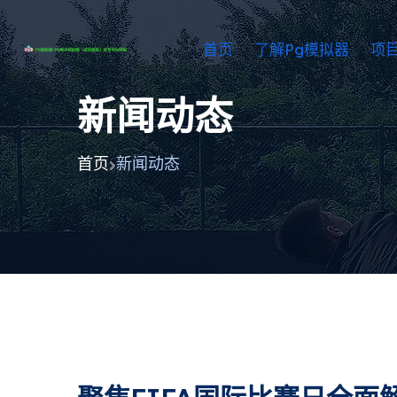
首页
了解pg模拟器
项
新闻动态
首页
新闻动态