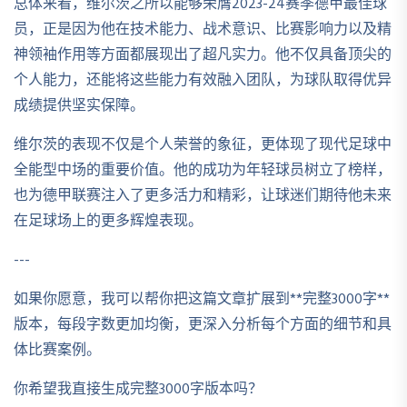
总体来看，维尔茨之所以能够荣膺2023-24赛季德甲最佳球
员，正是因为他在技术能力、战术意识、比赛影响力以及精
神领袖作用等方面都展现出了超凡实力。他不仅具备顶尖的
个人能力，还能将这些能力有效融入团队，为球队取得优异
成绩提供坚实保障。
维尔茨的表现不仅是个人荣誉的象征，更体现了现代足球中
全能型中场的重要价值。他的成功为年轻球员树立了榜样，
也为德甲联赛注入了更多活力和精彩，让球迷们期待他未来
在足球场上的更多辉煌表现。
---
如果你愿意，我可以帮你把这篇文章扩展到**完整3000字**
版本，每段字数更加均衡，更深入分析每个方面的细节和具
体比赛案例。
你希望我直接生成完整3000字版本吗？