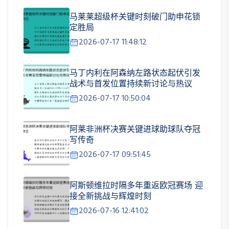
马莱莱超级杯关键时刻破门助申花锁
定胜局
2026-07-17 11:48:12
马丁内利在阿森纳左路状态起伏引发
战术与首发位置持续新讨论与热议
2026-07-17 10:50:04
阿莱非洲杯决赛关键进球助球队夺冠
写传奇
2026-07-17 09:51:45
阿斯顿维拉时隔多年重返欧冠赛场 迎
接全新挑战与辉煌时刻
2026-07-16 12:41:02