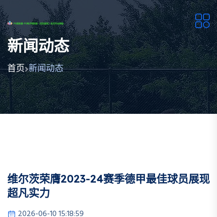
新闻动态
首页
新闻动态
维尔茨荣膺2023-24赛季德甲最佳球员展现
超凡实力
2026-06-10 15:18:59