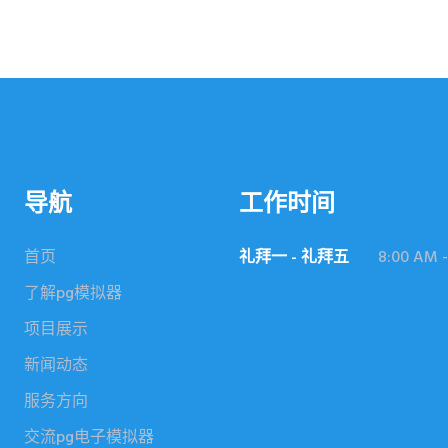
导航
工作时间
首页
礼拜一 - 礼拜五
8:00 AM -
了解pg模拟器
项目展示
新闻动态
服务方向
交流pg电子模拟器