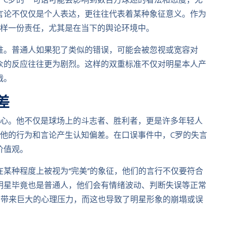
。C罗的一句话可能会影响到数百万球迷的看法和态度，尤
言论不仅仅是个人表达，更往往代表着某种象征意义。作为
这样一份责任，尤其是在当下的舆论环境中。
准。普通人如果犯了类似的错误，可能会被忽视或宽容对
众的反应往往更为剧烈。这样的双重标准不仅对明星本人产
战。
差
人心。他不仅是球场上的斗志者、胜利者，更是许多年轻人
对他的行为和言论产生认知偏差。在口误事件中，C罗的失言
价值观。
某种程度上被视为“完美”的象征，他们的言行不仅要符合
明星毕竟也是普通人，他们会有情绪波动、判断失误等正常
们带来巨大的心理压力，而这也导致了明星形象的崩塌或误