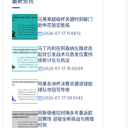
最新资讯
马莱莱超级杯关键时刻破门
助申花锁定胜局
2026-07-17 11:48:12
马丁内利在阿森纳左路状态
起伏引发战术与首发位置持
续新讨论与热议
2026-07-17 10:50:04
阿莱非洲杯决赛关键进球助
球队夺冠写传奇
2026-07-17 09:51:45
阿斯顿维拉时隔多年重返欧
冠赛场 迎接全新挑战与辉煌
时刻