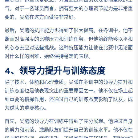
整心态，迅速恢复状态，并且通过积极的表现带动全队的士
气。对于一名球员而言，拥有强大的心理调节能力是非常重
要的，吴曦在这方面做得非常好。
最后，吴曦的抗压能力也得到了很大提高。在冬训中，他不
断面对高强度的比赛压力和训练任务，但他始终能够以平和
的心态去应对这些挑战。这种抗压能力让他在比赛中无论面
对什么样的困难，始终保持稳定的表现。
4、领导力提升与训练态度
除了技术、体能和心理素质，吴曦在冬训中的领导力提升和
训练态度也是他表现突出的重要原因之一。他不仅在场上起
到重要的指挥作用，还通过自己的训练态度影响了队友，成
为球队的重要核心。
首先，吴曦的领导力在训练中得到了充分展现。他通过自身
的努力和示范，激励队友们提升自己的训练水平。他不仅在