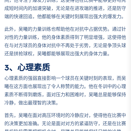
间，他专注于爆发力训练，这使得他在比赛中能够更好地完
成短时间内的加速突破，无论是在进攻端的推进，还是防守
端的快速回追，他都能够在关键时刻展现出强大的爆发力。
此外，吴曦的力量训练也帮助他在对抗中占据优势。通过针
对性的力量训练，他的身体素质得到了明显增强，这使得他
在与对方球员的身体对抗中不再处于劣势，无论是争顶头球
还是拼抢球权，吴曦都能够展现出强大的身体力量。
3、心理素质
心理素质的强弱直接影响一个球员在关键时刻的表现，而吴
曦在这方面也展现出了令人称赞的能力。他在冬训中的心理
素质不断得到磨炼，面对压力和困难时，吴曦总是能够保持
冷静，做出最理智的决策。
首先，吴曦在面对高压环境时的冷静应对，使得他在比赛中
的决策更加准确。无论是面对对方的紧逼防守，还是在比赛