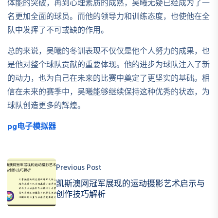
体能的突破，再到心理素质的成熟，吴曦无疑已经成为了一
名更加全面的球员。而他的领导力和训练态度，也使他在全
队中发挥了不可或缺的作用。
总的来说，吴曦的冬训表现不仅仅是他个人努力的成果，也
是他对整个球队贡献的重要体现。他的进步为球队注入了新
的动力，也为自己在未来的比赛中奠定了更坚实的基础。相
信在未来的赛季中，吴曦能够继续保持这种优秀的状态，为
球队创造更多的辉煌。
pg电子模拟器
Previous Post
凯斯澳网冠军展现的运动摄影艺术启示与
创作技巧解析