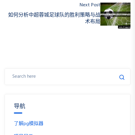
Next Post
如何分析中超蓉城足球队的胜利策略与战
术布局
导航
了解pg模拟器