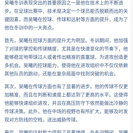
吴曦冬训表现突出的首要原因之一是他在技术上的不断进
步。在足球比赛中，技术是决定一个球员能否脱颖而出的关
键因素，而吴曦在控球、传球和远射等方面的提升，成为了
他在冬训中的一大亮点。
首先，吴曦在控球方面的提升尤为明显。冬训期间，他加强
了对球的掌控和传球精度，尤其是在快速变化的节奏下，他
能够稳定地带球过人或者传出精准的直塞球，为进攻创造更
多机会。吴曦的控球能力，使得他在进攻组织中不仅仅依赖
其他队员的跑动，还能在复杂局面中找到突破的机会。
其次，吴曦在传球方面也有了显著的进步。他的传球不仅更
加精准，而且在判断和速度上都达到了更高的水平。这使得
他能够快速组织进攻，并且在高压防守下依然能做出冷静的
传球决策。此外，他在中场的视野也有所扩大，能够及时发
现对方防线的空档，送出威胁传球。