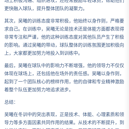
场上积极沟通、组织进攻，还经常鼓励年轻球员，帮助他们
更快融入球队，提升整体团队的凝聚力。
其次，吴曦的训练态度非常积极，他始终以身作则，严格要
求自己。在训练中，吴曦无论是技术还是体能方面都表现得
非常专注和严谨，他的这种训练态度对其他队员产生了积极
的影响。通过吴曦的带动，球队整体的训练氛围更加积极向
上，大家都更加努力地投入到训练中。
最后，吴曦在球队中的影响力不断增强，他的领导力不仅仅
体现在球场上，还包括他在场外的责任感。吴曦以身作则，
起到了一个团队核心的榜样作用，他的自律和专业精神激励
着整个队伍更加努力地追求进步。
总结：
吴曦在冬训中的突出表现，正是技术、体能、心理素质和领
导力等多方面因素共同作用的结果。从技术的不断提升，到