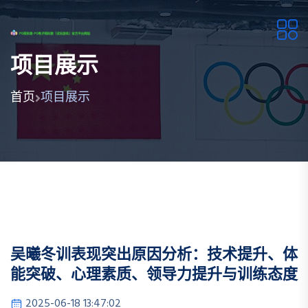
项目展示
首页
项目展示
吴曦冬训表现突出原因分析：技术提升、体
能突破、心理素质、领导力提升与训练态度
2025-06-18 13:47:02