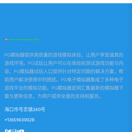
PG模拟器提供高质量的游戏模拟体验，让用户享受逼真的
游戏环境。PG试玩让用户可以在体验前测试游戏功能与内
容。PG模拟器试玩入口提供针对特定问题的解决方案，帮
助用户解决使用中的困扰。PG电子模拟器集成了多种电子
游戏平台的模拟功能。PG模拟器官网汇集最新的模拟器下
载与更新信息，为用户提供全面的支持和服务。
海口市号恋镇260号
+13659630028