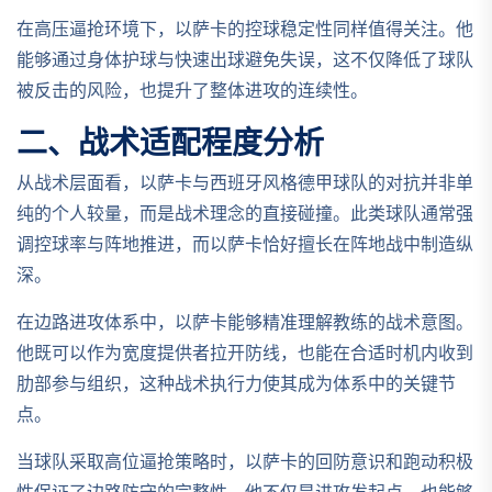
在高压逼抢环境下，以萨卡的控球稳定性同样值得关注。他
能够通过身体护球与快速出球避免失误，这不仅降低了球队
被反击的风险，也提升了整体进攻的连续性。
二、战术适配程度分析
从战术层面看，以萨卡与西班牙风格德甲球队的对抗并非单
纯的个人较量，而是战术理念的直接碰撞。此类球队通常强
调控球率与阵地推进，而以萨卡恰好擅长在阵地战中制造纵
深。
在边路进攻体系中，以萨卡能够精准理解教练的战术意图。
他既可以作为宽度提供者拉开防线，也能在合适时机内收到
肋部参与组织，这种战术执行力使其成为体系中的关键节
点。
当球队采取高位逼抢策略时，以萨卡的回防意识和跑动积极