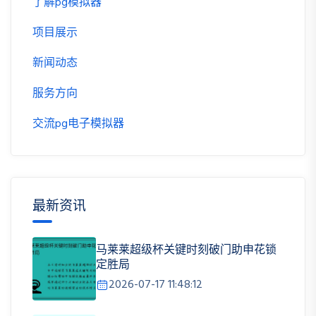
了解pg模拟器
项目展示
新闻动态
服务方向
交流pg电子模拟器
最新资讯
马莱莱超级杯关键时刻破门助申花锁
定胜局
2026-07-17 11:48:12