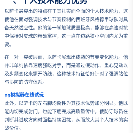
一、个人技术能力优势
以萨卡最突出的特点在于其扎实而全面的个人技术能力，这
使他在面对强调技术与节奏控制的西班牙风格德甲球队时具
备天然适应性。他的第一脚触球质量极高，能够在高速对抗
中保持对皮球的精确掌控，这一点在边路狭小空间内尤为重
要。
在一对一突破层面，以萨卡展现出成熟的节奏变化能力。他
并非单纯依靠速度强吃对手，而是通过假动作、重心晃动以
及步频变化来撕开防线，这种技术特征恰好针对了强调站位
与协防的防守体系。
pg模拟器在线试玩
此外，以萨卡的左右脚均衡性为其技术优势加分明显。他既
能内切完成射门，也能下底完成高质量传中，使防守球员在
判断其进攻方向时面临持续困扰，从而放大其个人技术的实
战价值。