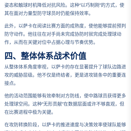
姿态和触球时机降低对抗风险。这种“以巧制刚”的方式，使
其在面对力量型防守球员时仍能保持效率。
此外，以萨卡在阅读比赛方面的成熟度，使他能够提前预判
防守动作。他往往在对手尚未完成协防时就完成处理球动
作，从而在关键对位中占据心理与节奏优势。
四、整体体系战术价值
从整体体系角度审视，以萨卡的存在显著提升了球队边路进
攻的威胁层级。他不仅是终结者，更是进攻链条中的重要连
接点。
他的活动范围能够有效牵制对方防线，使中路球员获得更多
处理球空间。这种“无形贡献”在数据层面或许不够直观，但
在比赛进程中极为关键。
在攻防转换阶段，以萨卡的推进速度与决策效率使球队能够