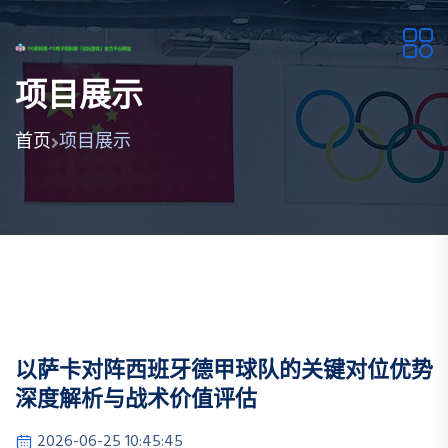
项目展示
首页
项目展示
以萨卡对阵西班牙德甲球队的关键对位优势
深度解析与战术价值评估
2026-06-25 10:45:45