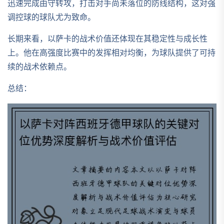
迅速完成由守转攻，打击对手尚未落位的防线结构，这对强
调控球的球队尤为致命。
长期来看，以萨卡的战术价值还体现在其稳定性与成长性
上。他在高强度比赛中的发挥相对均衡，为球队提供了可持
续的战术依赖点。
总结：