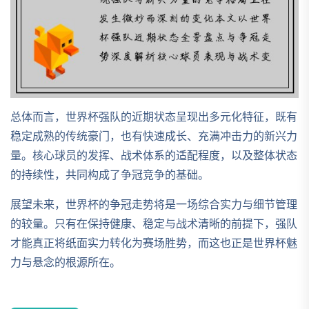
总体而言，世界杯强队的近期状态呈现出多元化特征，既有
稳定成熟的传统豪门，也有快速成长、充满冲击力的新兴力
量。核心球员的发挥、战术体系的适配程度，以及整体状态
的持续性，共同构成了争冠竞争的基础。
展望未来，世界杯的争冠走势将是一场综合实力与细节管理
的较量。只有在保持健康、稳定与战术清晰的前提下，强队
才能真正将纸面实力转化为赛场胜势，而这也正是世界杯魅
力与悬念的根源所在。