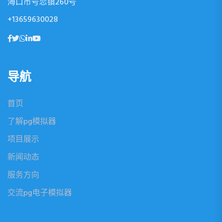
海口市号恋镇260号
+13659630028
导航
首页
了解pg模拟器
项目展示
新闻动态
服务方向
交流pg电子模拟器