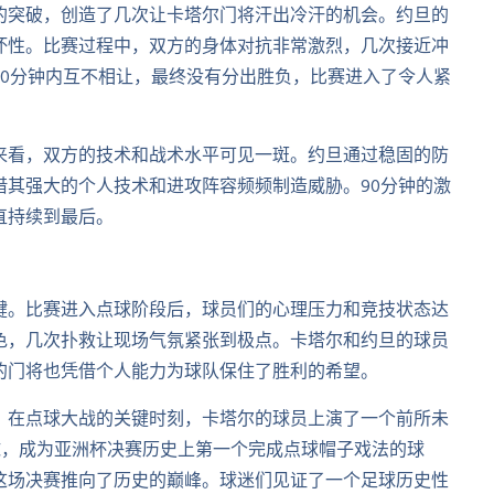
的突破，创造了几次让卡塔尔门将汗出冷汗的机会。约旦的
坏性。比赛过程中，双方的身体对抗非常激烈，几次接近冲
90分钟内互不相让，最终没有分出胜负，比赛进入了令人紧
来看，双方的技术和战术水平可见一斑。约旦通过稳固的防
借其强大的个人技术和进攻阵容频频制造威胁。90分钟的激
直持续到最后。
键。比赛进入点球阶段后，球员们的心理压力和竞技状态达
色，几次扑救让现场气氛紧张到极点。卡塔尔和约旦的球员
的门将也凭借个人能力为球队保住了胜利的希望。
。在点球大战的关键时刻，卡塔尔的球员上演了一个前所未
球，成为亚洲杯决赛历史上第一个完成点球帽子戏法的球
这场决赛推向了历史的巅峰。球迷们见证了一个足球历史性