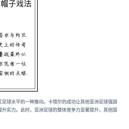
区足球水平的一种推动。卡塔尔的成功让其他亚洲足球强国
提升实力。此时，亚洲足球的整体竞争力显著提升，其他国