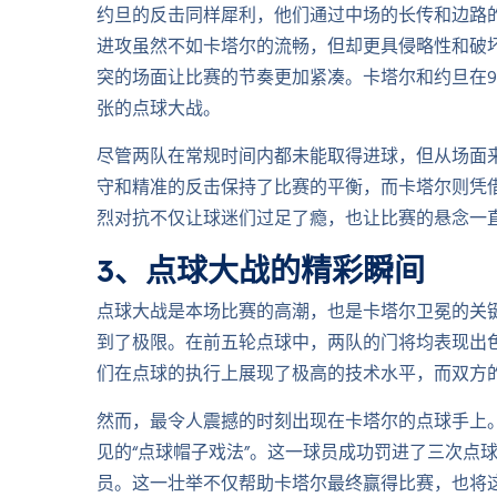
约旦的反击同样犀利，他们通过中场的长传和边路
进攻虽然不如卡塔尔的流畅，但却更具侵略性和破
突的场面让比赛的节奏更加紧凑。卡塔尔和约旦在
张的点球大战。
尽管两队在常规时间内都未能取得进球，但从场面
守和精准的反击保持了比赛的平衡，而卡塔尔则凭
烈对抗不仅让球迷们过足了瘾，也让比赛的悬念一
3、点球大战的精彩瞬间
点球大战是本场比赛的高潮，也是卡塔尔卫冕的关
到了极限。在前五轮点球中，两队的门将均表现出
们在点球的执行上展现了极高的技术水平，而双方
然而，最令人震撼的时刻出现在卡塔尔的点球手上
见的“点球帽子戏法”。这一球员成功罚进了三次点
员。这一壮举不仅帮助卡塔尔最终赢得比赛，也将