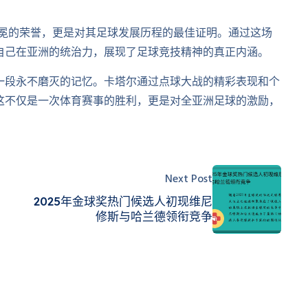
卫冕的荣誉，更是对其足球发展历程的最佳证明。通过这场
自己在亚洲的统治力，展现了足球竞技精神的真正内涵。
一段永不磨灭的记忆。卡塔尔通过点球大战的精彩表现和个
这不仅是一次体育赛事的胜利，更是对全亚洲足球的激励，
Next Post
2025年金球奖热门候选人初现维尼
修斯与哈兰德领衔竞争