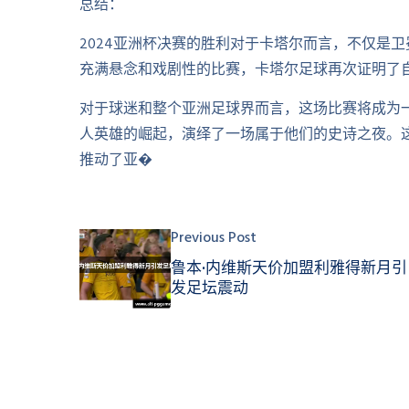
总结：
2024亚洲杯决赛的胜利对于卡塔尔而言，不仅是
充满悬念和戏剧性的比赛，卡塔尔足球再次证明了
对于球迷和整个亚洲足球界而言，这场比赛将成为
人英雄的崛起，演绎了一场属于他们的史诗之夜。
推动了亚�
Previous Post
鲁本·内维斯天价加盟利雅得新月引
发足坛震动