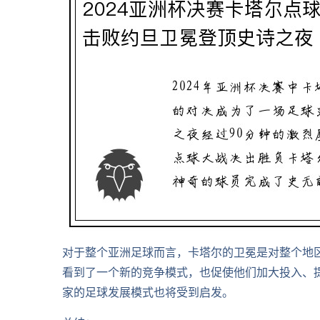
对于整个亚洲足球而言，卡塔尔的卫冕是对整个地
看到了一个新的竞争模式，也促使他们加大投入、
家的足球发展模式也将受到启发。