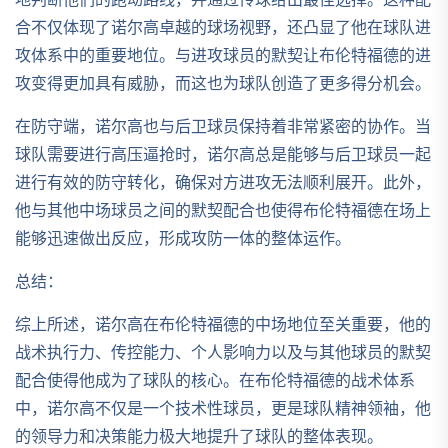
地判断他们的跑动路线，并通过传球给出最佳选择。这种配
合不仅体现了诺尔高卓越的球场视野，还凸显了他在球队进
攻体系中的重要地位。与进攻球员的默契让布伦特福德的进
攻变得更加具有威胁，而这也为球队创造了更多得分机会。
在防守端，诺尔高也与后卫球员保持着非常紧密的协作。当
球队需要进行高压逼抢时，诺尔高总是能够与后卫球员一起
进行有效的防守转化，确保对方进攻无法顺利展开。此外，
他与其他中场球员之间的默契配合也使得布伦特福德在场上
能够迅速做出反应，形成攻防一体的整体运作。
总结：
综上所述，诺尔高在布伦特福德的中场地位至关重要，他的
战术执行力、传控能力、个人影响力以及与其他球员的默契
配合使得他成为了球队的核心。在布伦特福德的战术体系
中，诺尔高不仅是一个技术性球员，更是球队精神领袖，他
的领导力和决策能力极大地提升了球队的整体表现。