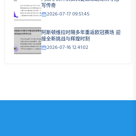
写传奇
2026-07-17 09:51:45
阿斯顿维拉时隔多年重返欧冠赛场 迎
接全新挑战与辉煌时刻
2026-07-16 12:41:02