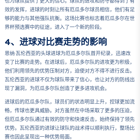
也为球队提供了更大的信心。球队的进攻和防守都得到了有
效的发挥，进球的时刻让所有厄瓜多尔球员相信，他们有足
够的能力与其他强队抗衡。这场比赛也标志着厄瓜多尔在世
界杯预选赛中的征途，进入了一个新的阶段。
4、进球对比赛走势的影响
恩纳·瓦伦西亚的头球进球为厄瓜多尔队首开纪录，迅速改
变了比赛的走势。在进球后，厄瓜多尔队的进攻更为积极，
他们利用领先的优势压制对方，迫使对方不得不进行反击。
瓦伦西亚的进球不仅为球队带来了信心，也让对方的防线出
现了漏洞，为厄瓜多尔队创造了更多进攻机会。
进球后的厄瓜多尔队，球员们的状态明显上升，控球更加流
畅，传球也更具威胁。对方虽然在中场采取了更多的压迫，
但厄瓜多尔队通过有效的防守和快速反击，始终保持了领先
优势。瓦伦西亚的进球让球队的战术得以顺利执行，整场比
赛也因此呈现出一种优势局面。