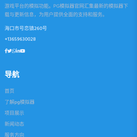
游戏平台的模拟功能。PG模拟器官网汇集最新的模拟器下
载与更新信息，为用户提供全面的支持和服务。
海口市号恋镇260号
+13659630028
导航
首页
了解pg模拟器
项目展示
新闻动态
服务方向