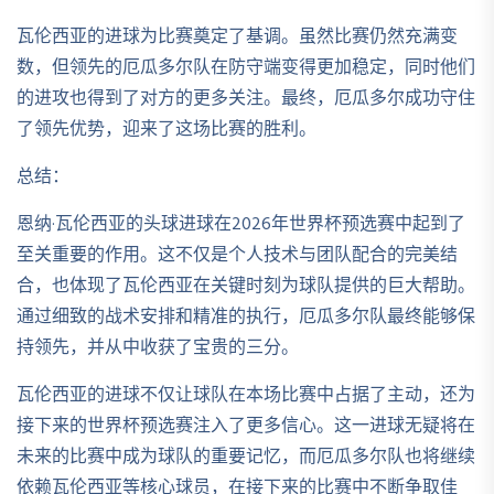
瓦伦西亚的进球为比赛奠定了基调。虽然比赛仍然充满变
数，但领先的厄瓜多尔队在防守端变得更加稳定，同时他们
的进攻也得到了对方的更多关注。最终，厄瓜多尔成功守住
了领先优势，迎来了这场比赛的胜利。
总结：
恩纳·瓦伦西亚的头球进球在2026年世界杯预选赛中起到了
至关重要的作用。这不仅是个人技术与团队配合的完美结
合，也体现了瓦伦西亚在关键时刻为球队提供的巨大帮助。
通过细致的战术安排和精准的执行，厄瓜多尔队最终能够保
持领先，并从中收获了宝贵的三分。
瓦伦西亚的进球不仅让球队在本场比赛中占据了主动，还为
接下来的世界杯预选赛注入了更多信心。这一进球无疑将在
未来的比赛中成为球队的重要记忆，而厄瓜多尔队也将继续
依赖瓦伦西亚等核心球员，在接下来的比赛中不断争取佳