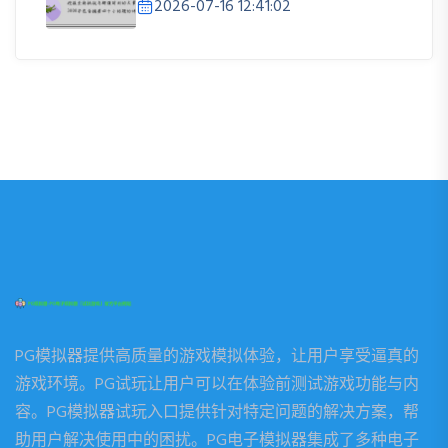
2026-07-16 12:41:02
PG模拟器提供高质量的游戏模拟体验，让用户享受逼真的
游戏环境。PG试玩让用户可以在体验前测试游戏功能与内
容。PG模拟器试玩入口提供针对特定问题的解决方案，帮
助用户解决使用中的困扰。PG电子模拟器集成了多种电子