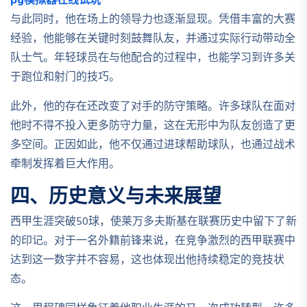
pg模拟器在线试玩
与此同时，他在场上的领导力也逐渐显现。凭借丰富的大赛
经验，他能够在关键时刻鼓舞队友，并通过实际行动带动全
队士气。年轻球员在与他配合的过程中，也能学习到许多关
于跑位和射门的技巧。
此外，他的存在还改变了对手的防守策略。许多球队在面对
他时不得不投入更多防守力量，这在无形中为队友创造了更
多空间。正因如此，他不仅通过进球帮助球队，也通过战术
牵制发挥着巨大作用。
四、历史意义与未来展望
西甲生涯突破50球，使莱万多夫斯基在联赛历史中留下了新
的印记。对于一名外籍前锋来说，在竞争激烈的西甲联赛中
达到这一数字并不容易，这也体现出他持续稳定的竞技状
态。