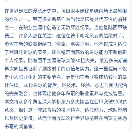
在世界足坛的漫长历史中，顶级射手始终是绿茵场上最耀眼
的存在之一。莱万多夫斯基作为当代足坛最具代表性的前锋
之一，在职业生涯中创造了无数辉煌纪录。当他登陆西甲联
赛后，许多人都在关注：这位在德甲叱咤风云的超级射手，
能否在新的联赛继续书写传奇。事实证明，他不仅成功适应
了西班牙足球的节奏，还以稳定而高效的进球能力不断刷新
个人纪录。随着西甲生涯进球突破50粒大关，莱万多夫斯基
再次向世界证明了顶级射手的价值与实力。这一里程碑不仅
是个人职业生涯的重要节点，更是他在新联赛成功转型的最
佳注脚。50粒进球的背后，是技术、经验、意志与团队配合
的完美融合，也体现出他多年积累的职业素养与竞技智慧。
本文将从多个角度深入解析莱万多夫斯基在西甲突破50球的
意义，探讨这一成就背后的技术特点、适应能力、球队影响
以及历史价值，从而全面展现这位世界级前锋在西班牙赛场
书写的新篇章。