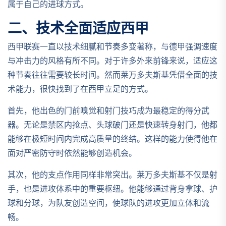
属于自己的进球方式。
二、技术全面适应西甲
西甲联赛一直以技术细腻和节奏多变著称，与德甲强调速度
与冲击力的风格有所不同。对于许多外来前锋来说，适应这
种节奏往往需要较长时间。然而莱万多夫斯基凭借全面的技
术能力，很快找到了在西甲立足的方式。
首先，他出色的门前嗅觉和射门技巧成为最稳定的得分武
器。无论是禁区内抢点、头球破门还是快速转身射门，他都
能够在极短时间内完成高质量的终结。这样的能力使得他在
面对严密防守时依然能够创造机会。
其次，他的支点作用同样非常突出。莱万多夫斯基不仅是射
手，也是进攻体系中的重要枢纽。他能够通过背身拿球、护
球和分球，为队友创造空间，使球队的进攻更加立体和流
畅。