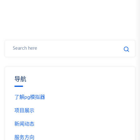
导航
了解pg模拟器
项目展示
新闻动态
服务方向