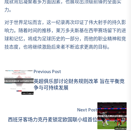
成就背后凝聚着多方面因素，也展现出顶级前锋的全面实
力。
对于世界足坛而言，这一纪录再次印证了伟大射手的持久影
响力。随着时间的推移，莱万多夫斯基在西甲赛场留下的进
球和记忆，将成为足球历史的一部分，而他的职业精神和竞
技态度，也将继续激励后来者不断追求更高的目标。
Previous Post
英超俱乐部讨论财务规则改革 旨在平衡竞
争与可持续发展
Next Post
西班牙客场力克丹麦锁定欧国联小组首位