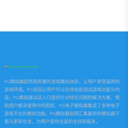
PG模拟器提供高质量的游戏模拟体验，让用户享受逼真的
游戏环境。PG试玩让用户可以在体验前测试游戏功能与内
容。PG模拟器试玩入口提供针对特定问题的解决方案，帮
助用户解决使用中的困扰。PG电子模拟器集成了多种电子
游戏平台的模拟功能。PG模拟器官网汇集最新的模拟器下
载与更新信息，为用户提供全面的支持和服务。