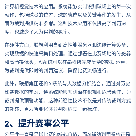
计算机视觉技术的应用。系统能够实时识别球场上的每一次
动作，包括球员的位置、球的轨迹以及关键事件的发生，从
而为裁判提供精准参考。这种技术应用不仅提高了判罚速
度，也减少了人为误判的概率。
在硬件方面，联想利用自研高性能服务器和边缘计算设备，
实现数据的快速采集和处理。通过部署在比赛场地的传感器
和高清摄像头，AI系统可以在毫秒级完成复杂的数据运算，
为裁判提供即时的判罚建议，确保比赛流畅进行。
此外，联想集团还将AI系统与大数据分析结合，通过对历史
比赛数据的学习，使系统能够预测潜在犯规和危险动作，为
裁判提供预警功能。这种前瞻性技术不仅是对传统裁判方式
的补充，更为智能化体育判罚树立了新标准。
2、提升赛事公平
公平性一直是足球比赛的核心价值，而AI辅助判罚系统正是