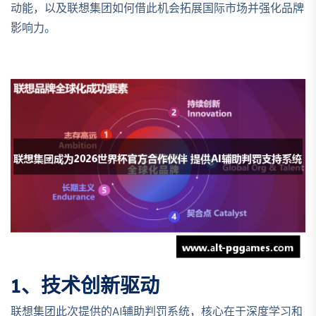
动能，以及联想集团如何借此机会拓展国际市场并强化品牌
影响力。
1、技术创新驱动
联想集团此次提供的AI辅助判罚系统，核心在于深度学习和