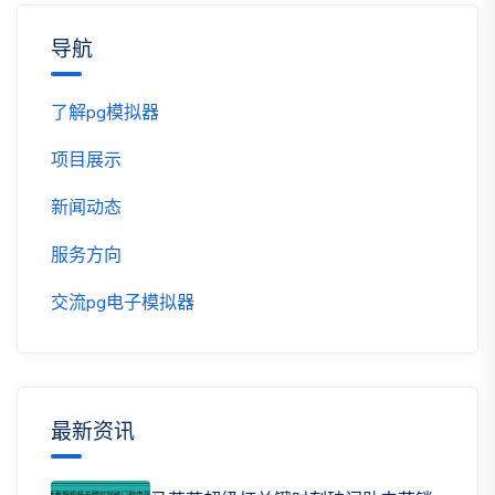
导航
了解pg模拟器
项目展示
新闻动态
服务方向
交流pg电子模拟器
最新资讯