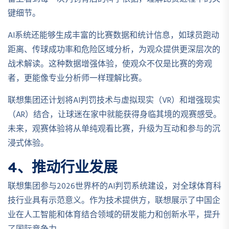
键细节。
AI系统还能够生成丰富的比赛数据和统计信息，如球员跑动
距离、传球成功率和危险区域分析，为观众提供更深层次的
战术解读。这种数据增强体验，使观众不仅是比赛的旁观
者，更能像专业分析师一样理解比赛。
联想集团还计划将AI判罚技术与虚拟现实（VR）和增强现实
（AR）结合，让球迷在家中就能获得身临其境的观赛感受。
未来，观赛体验将从单纯观看比赛，升级为互动和参与的沉
浸式体验。
4、推动行业发展
联想集团参与2026世界杯的AI判罚系统建设，对全球体育科
技行业具有示范意义。作为技术提供方，联想展示了中国企
业在人工智能和体育结合领域的研发能力和创新水平，提升