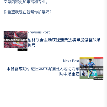
文章内容更加丰富和专业。
你希望我现在就帮你扩展吗？
Previous Post
柏林联合主场获球迷票选德甲最温馨球场
称号
Next Post
水晶宫成功引进日本中场镰田大地助力球
队中场重建