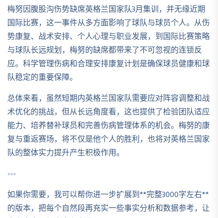
梅努因腹股沟伤势缺席英格兰国家队3月集训，并无缘近期
国际比赛，这一事件从多方面影响了球队与球员个人。从伤
势康复、战术安排、个人心理与职业发展，到国际比赛策略
与球队长远规划，梅努的缺席都带来了不可忽视的连锁反
应。科学管理伤病和合理安排康复计划是确保球员健康和球
队稳定的重要保障。
总体来看，虽然短期内英格兰国家队需要应对阵容调整和战
术优化的挑战，但从长远角度看，这也提供了检验团队适应
能力、培养替补球员和完善伤病管理体系的机会。梅努的康
复与重返赛场，将不仅是他个人的胜利，也将对英格兰国家
队的整体实力提升产生积极作用。
---
如果你需要，我可以帮你进一步扩展到**完整3000字左右**
的版本，把每个自然段再充实一些事实分析和数据参考，让