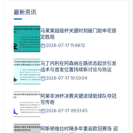
最新资讯
马莱莱超级杯关键时刻破门助申花锁
定胜局
2026-07-17 11:48:12
马丁内利在阿森纳左路状态起伏引发
战术与首发位置持续新讨论与热议
2026-07-17 10:50:04
阿莱非洲杯决赛关键进球助球队夺冠
写传奇
2026-07-17 09:51:45
阿斯顿维拉时隔多年重返欧冠赛场 迎