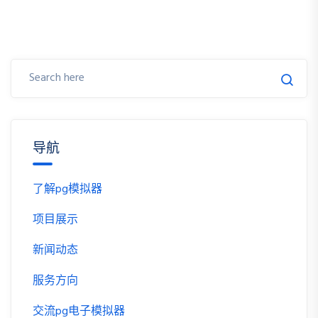
导航
了解pg模拟器
项目展示
新闻动态
服务方向
交流pg电子模拟器