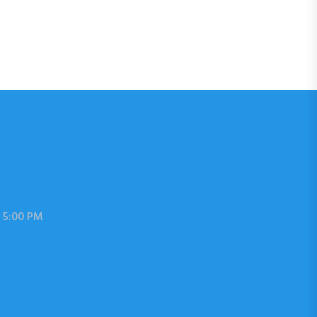
 5:00 PM