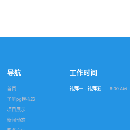
导航
工作时间
首页
礼拜一 - 礼拜五
8:00 AM -
了解pg模拟器
项目展示
新闻动态