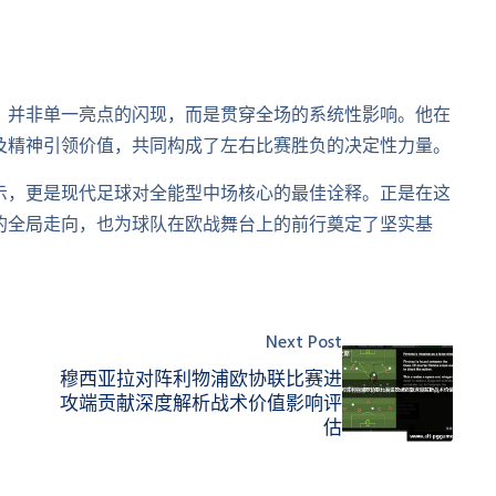
，并非单一亮点的闪现，而是贯穿全场的系统性影响。他在
及精神引领价值，共同构成了左右比赛胜负的决定性力量。
示，更是现代足球对全能型中场核心的最佳诠释。正是在这
的全局走向，也为球队在欧战舞台上的前行奠定了坚实基
Next Post
穆西亚拉对阵利物浦欧协联比赛进
攻端贡献深度解析战术价值影响评
估