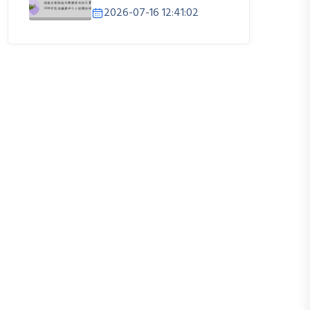
2026-07-16 12:41:02