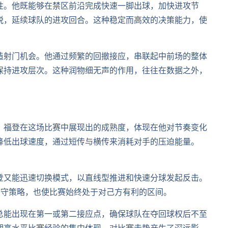
性。他既能够在禁区前沿完成快速一脚出球，加快进攻节
脱，延续球队的进攻回合。这种稳定而高效的决策能力，使
造射门机会。他通过频繁的回撤接应，串联起中前场的整体
保持进攻层次。这种润物细无声的作用，往往在数据之外，
。福登在这场比赛中展现出的成熟度，体现在他对节奏变化
降低出球速度，通过短传与横传来消耗对手的压迫能量。
登又能迅速切换模式，以直线型推进和快速分球发起反击。
防守策略，也使比赛始终处于对己方有利的区间。
总能出现在第一或第二接应点，确保球队在夺回球权后不至