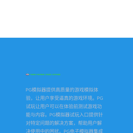
PG模拟器提供高质量的游戏模拟体
验，让用户享受逼真的游戏环境。PG
试玩让用户可以在体验前测试游戏功
能与内容。PG模拟器试玩入口提供针
对特定问题的解决方案，帮助用户解
决使用中的困扰。PG电子模拟器集成