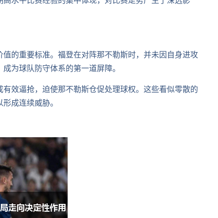
期高水平比赛经验的集中体现，对比赛走势产生了深远影
价值的重要标准。福登在对阵那不勒斯时，并未因自身进攻
，成为球队防守体系的第一道屏障。
成有效逼抢，迫使那不勒斯仓促处理球权。这些看似零散的
以形成连续威胁。