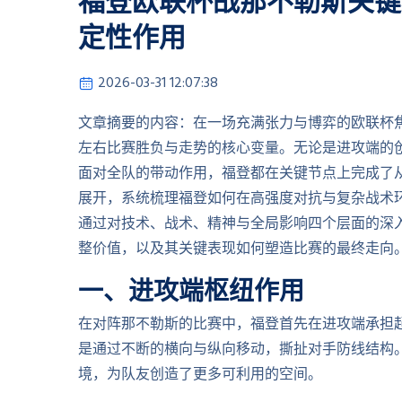
福登欧联杯战那不勒斯关键
定性作用
2026-03-31 12:07:38
文章摘要的内容：在一场充满张力与博弈的欧联杯
左右比赛胜负与走势的核心变量。无论是进攻端的
面对全队的带动作用，福登都在关键节点上完成了从
展开，系统梳理福登如何在高强度对抗与复杂战术
通过对技术、战术、精神与全局影响四个层面的深
整价值，以及其关键表现如何塑造比赛的最终走向
一、进攻端枢纽作用
在对阵那不勒斯的比赛中，福登首先在进攻端承担
是通过不断的横向与纵向移动，撕扯对手防线结构
境，为队友创造了更多可利用的空间。