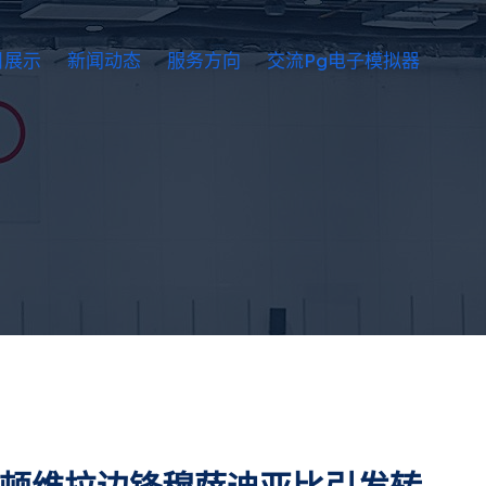
目展示
新闻动态
服务方向
交流pg电子模拟器