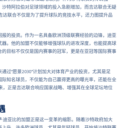
，沙特阿拉伯对足球领域的投入急剧增加，而吉达联合无疑
，吉达联合不仅是为了提升球队的竞技水平，还力图提升品
回报的投资。作为一名具备欧洲顶级联赛经验的边锋，迪亚
武器。他的加盟不仅能够增强球队的进攻深度，也能提高球
合的目标不仅仅是国内赛事的冠军，更是在亚冠等国际赛事
过“愿景2030”计划加大对体育产业的投资，尤其是足
国际知名球员，不仅能为自己赢得更高的曝光率，还能在全
到来，正是吉达联合响应国家战略、增强其在全球足坛地位
遇
萨·迪亚比的加盟正是这一变革的缩影。随着沙特政府加大