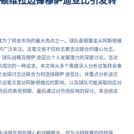
顿维拉边锋穆萨迪亚比引发转
成为了转会市场的最大亮点之一。球队豪掷重金从阿斯顿维
界的广泛关注。这笔交易不仅标志着吉达联合的雄心壮志，
、球队战略及穆萨·迪亚比个人发展潜力的深度讨论。吉达
来成功的一种追求。本文将从多个角度深入分析这笔转会事
文会探讨吉达联合为何选择穆萨·迪亚比，并重点分析该交
析这笔交易对阿斯顿维拉的影响，以及球队可能采取的应对
联合后的表现预期，最后通过对市场反响的探讨，来总结这
露出该俱乐部的雄心和战略眼光。作为沙特联赛的传统强