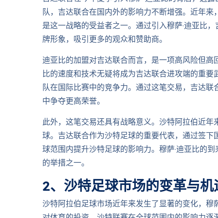
队，吉达联合在国内外的影响力不断增强。近年来
是这一战略的受益者之一。通过引入穆萨·迪亚比
牌形象，吸引更多的观众和赞助商。
迪亚比的加盟对吉达联合而言，是一项高风险但高
比的速度和技术无疑将成为吉达联合进攻端的重要
队在国际比赛中的竞争力。通过这笔交易，吉达联
中争夺更高荣誉。
此外，这笔交易还具有战略意义。沙特阿拉伯近年来通
球。吉达联合作为沙特足球的重要代表，通过签下
球范围内提升沙特足球的影响力。穆萨·迪亚比的
的举措之一。
2、沙特足球市场的变革与机
沙特阿拉伯足球市场近年来发生了显著的变化，穆