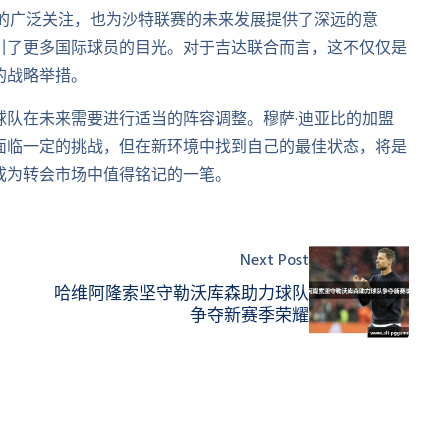
界的广泛关注，也为沙特联赛的未来发展提供了深远的意
引了更多国际球员的目光。对于吉达联合而言，这不仅仅是
的战略举措。
球队在未来需要进行适当的阵容调整。穆萨·迪亚比的加盟
面临一定的挑战，但在新环境中找到自己的最佳状态，将是
成为转会市场中值得铭记的一笔。
Next Post
哈维阿隆索坚守勒沃库森助力球队
争夺新赛季荣耀