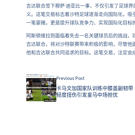
吉达联合签下穆萨·迪亚比一事，不仅引发了足球
义。这笔交易标志着沙特足球逐渐走向国际化，吸
一笔豪赌，更是提升球队竞争力、实现国际化目标
阿斯顿维拉则面临着失去一名关键球员后的挑战，
吉达联合，将对沙特联赛带来积极的影响，尽管他
他和吉达联合共同追求的目标。这笔交易，注定会
Previous Post
卡马文加国家队训练中膝盖副韧带
轻度扭伤引发皇马中场担忧