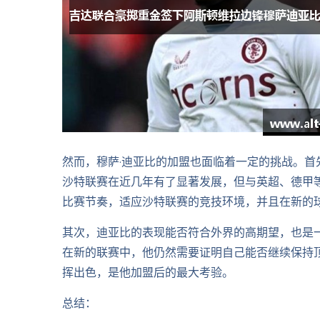
然而，穆萨·迪亚比的加盟也面临着一定的挑战。
沙特联赛在近几年有了显著发展，但与英超、德甲
比赛节奏，适应沙特联赛的竞技环境，并且在新的
其次，迪亚比的表现能否符合外界的高期望，也是
在新的联赛中，他仍然需要证明自己能否继续保持
挥出色，是他加盟后的最大考验。
总结：