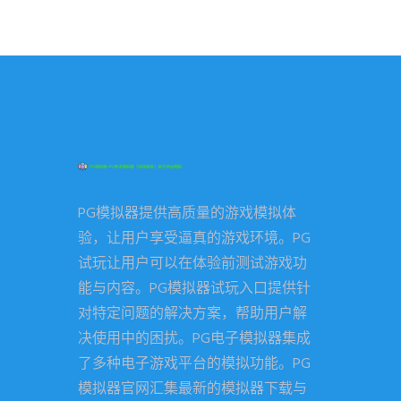
PG模拟器提供高质量的游戏模拟体
验，让用户享受逼真的游戏环境。PG
试玩让用户可以在体验前测试游戏功
能与内容。PG模拟器试玩入口提供针
对特定问题的解决方案，帮助用户解
决使用中的困扰。PG电子模拟器集成
了多种电子游戏平台的模拟功能。PG
模拟器官网汇集最新的模拟器下载与