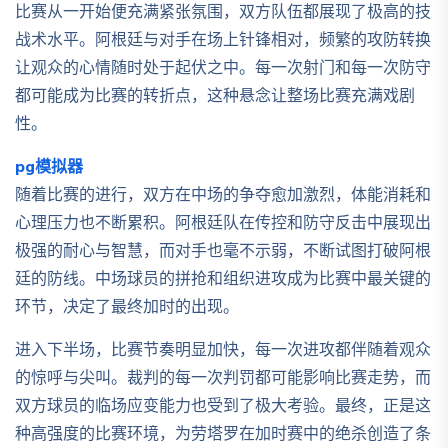
比赛从一开始便充满紧张氛围，双方队伍都展现了极高的技
战术水平。阿根廷与对手在场上针锋相对，频繁的攻防转换
让观众的心情随时处于起伏之中。每一次射门和每一次防守
都可能成为比赛的转折点，这种悬念让整场比赛充满戏剧
性。
pg模拟器
随着比赛的进行，双方在中场的争夺愈加激烈，体能消耗和
心理压力也不断累积。阿根廷队在传控和防守反击中展现出
极强的耐心与智慧，而对手也毫不示弱，不断试图打破阿根
廷的防线。中场球员的拼抢和组织进攻成为比赛中最关键的
环节，决定了最终加时的出现。
进入下半场，比赛节奏明显加快，每一次进攻都伴随着观众
的惊呼与尖叫。裁判的每一次判罚都可能影响比赛走势，而
双方球员的临场应变能力也受到了极大考验。最终，正是这
种高强度的比赛环境，为劳塔罗在加时赛中的绝杀创造了条