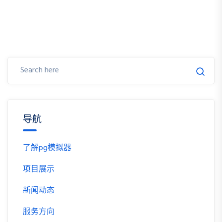
导航
了解pg模拟器
项目展示
新闻动态
服务方向