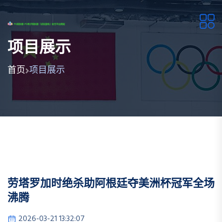
项目展示
首页
项目展示
劳塔罗加时绝杀助阿根廷夺美洲杯冠军全场
沸腾
2026-03-21 13:32:07