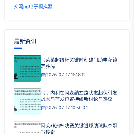
交流pg电子模拟器
最新资讯
马莱莱超级杯关键时刻破门助申花锁
定胜局
2026-07-17 11:48:12
马丁内利在阿森纳左路状态起伏引发
战术与首发位置持续新讨论与热议
2026-07-17 10:50:04
阿莱非洲杯决赛关键进球助球队夺冠
写传奇