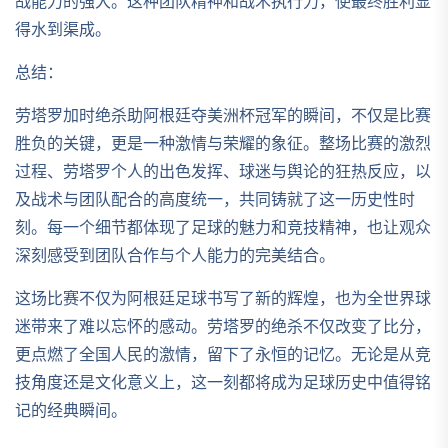
战能力的强大。这种团队精神和战术执行力，使最终胜利显
得水到渠成。
总结：
劳塔罗加时绝杀助阿根廷夺美洲杯冠军的瞬间，不仅是比赛
胜负的关键，更是一种激情与荣耀的象征。整场比赛的激烈
过程、劳塔罗个人的出色发挥、球迷与舆论的狂热反应，以
及战术与团队配合的高度统一，共同铸就了这一历史性时
刻。每一个细节都体现了足球的魅力和竞技精神，也让观众
深刻感受到团队合作与个人能力的完美结合。
这场比赛不仅为阿根廷足球书写了新的辉煌，也为全世界球
迷带来了难以忘怀的感动。劳塔罗的绝杀不仅改变了比分，
更点燃了全国人民的激情，留下了永恒的记忆。无论是从竞
技角度还是文化意义上，这一刻都将成为足球历史中值得铭
记的经典瞬间。