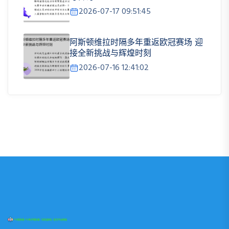
2026-07-17 09:51:45
阿斯顿维拉时隔多年重返欧冠赛场 迎
接全新挑战与辉煌时刻
2026-07-16 12:41:02