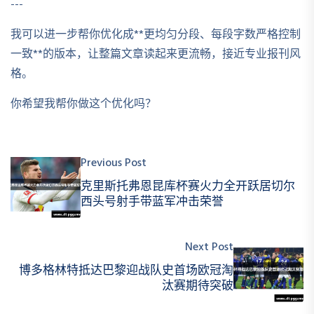
---
我可以进一步帮你优化成**更均匀分段、每段字数严格控制
一致**的版本，让整篇文章读起来更流畅，接近专业报刊风
格。
你希望我帮你做这个优化吗？
Previous Post
克里斯托弗恩昆库杯赛火力全开跃居切尔
西头号射手带蓝军冲击荣誉
Next Post
博多格林特抵达巴黎迎战队史首场欧冠淘
汰赛期待突破