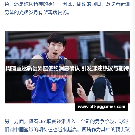
色，还是球队精神的象征。因此，周琦的回归，意味着新疆
男篮的光辉岁月有望再度复苏。
另一方面，随着CBA联赛逐渐进入一个新的竞争阶段，球迷
们对中国篮球的期待值也越来越高。周琦作为其中的顶尖球