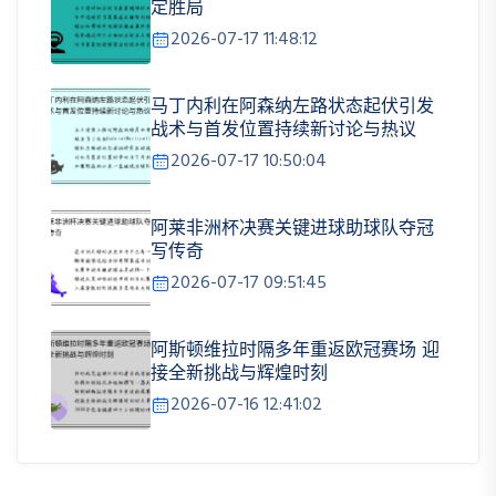
定胜局
2026-07-17 11:48:12
马丁内利在阿森纳左路状态起伏引发
战术与首发位置持续新讨论与热议
2026-07-17 10:50:04
阿莱非洲杯决赛关键进球助球队夺冠
写传奇
2026-07-17 09:51:45
阿斯顿维拉时隔多年重返欧冠赛场 迎
接全新挑战与辉煌时刻
2026-07-16 12:41:02