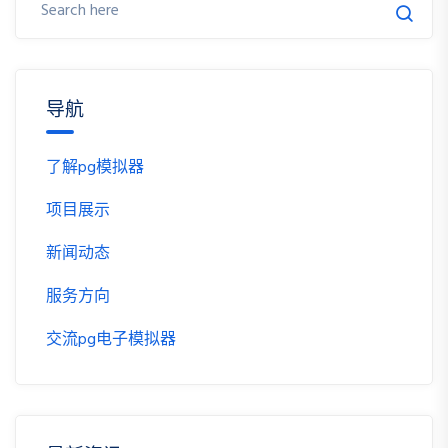
导航
了解pg模拟器
项目展示
新闻动态
服务方向
交流pg电子模拟器