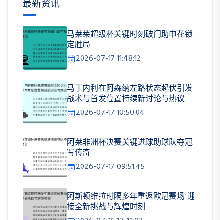
最新资讯
马莱莱超级杯关键时刻破门助申花锁
定胜局
2026-07-17 11:48:12
马丁内利在阿森纳左路状态起伏引发
战术与首发位置持续新讨论与热议
2026-07-17 10:50:04
阿莱非洲杯决赛关键进球助球队夺冠
写传奇
2026-07-17 09:51:45
阿斯顿维拉时隔多年重返欧冠赛场 迎
接全新挑战与辉煌时刻