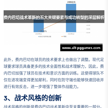
此外，费内巴切在球员的技术要求上也做出了调整。现代足
球要求球员具备更多的技术全面性和战术理解力，因此，费
内巴切加强了球员在技术和意识方面的训练。这使得球队不
仅在进攻端变得更加犀利，同时在防守端也能够快速回收并
进行有效反击，进一步增强了整体作战能力。
3、战术风格的创新
战术风格的创新是费内巴切战术革新中至关重要的一部分。