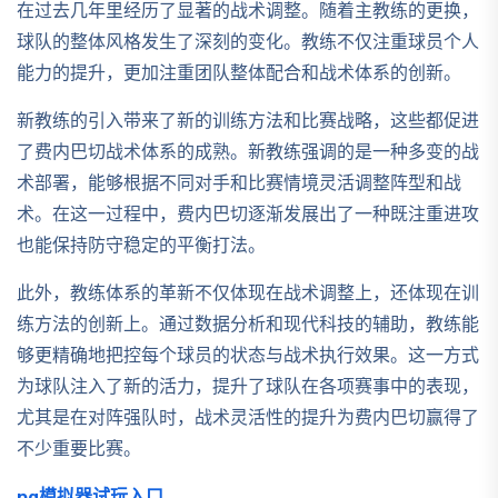
在过去几年里经历了显著的战术调整。随着主教练的更换，
球队的整体风格发生了深刻的变化。教练不仅注重球员个人
能力的提升，更加注重团队整体配合和战术体系的创新。
新教练的引入带来了新的训练方法和比赛战略，这些都促进
了费内巴切战术体系的成熟。新教练强调的是一种多变的战
术部署，能够根据不同对手和比赛情境灵活调整阵型和战
术。在这一过程中，费内巴切逐渐发展出了一种既注重进攻
也能保持防守稳定的平衡打法。
此外，教练体系的革新不仅体现在战术调整上，还体现在训
练方法的创新上。通过数据分析和现代科技的辅助，教练能
够更精确地把控每个球员的状态与战术执行效果。这一方式
为球队注入了新的活力，提升了球队在各项赛事中的表现，
尤其是在对阵强队时，战术灵活性的提升为费内巴切赢得了
不少重要比赛。