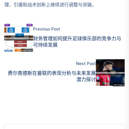
理、引援和战术创新上继续进行调整与突破。
Previous Post
财务管理如何提升足球俱乐部的竞争力与
可持续发展
Next Post
费尔南德斯在曼联的表现分析与未来发展
潜力探讨