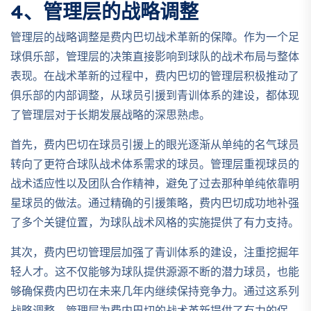
4、管理层的战略调整
管理层的战略调整是费内巴切战术革新的保障。作为一个足
球俱乐部，管理层的决策直接影响到球队的战术布局与整体
表现。在战术革新的过程中，费内巴切的管理层积极推动了
俱乐部的内部调整，从球员引援到青训体系的建设，都体现
了管理层对于长期发展战略的深思熟虑。
首先，费内巴切在球员引援上的眼光逐渐从单纯的名气球员
转向了更符合球队战术体系需求的球员。管理层重视球员的
战术适应性以及团队合作精神，避免了过去那种单纯依靠明
星球员的做法。通过精确的引援策略，费内巴切成功地补强
了多个关键位置，为球队战术风格的实施提供了有力支持。
其次，费内巴切管理层加强了青训体系的建设，注重挖掘年
轻人才。这不仅能够为球队提供源源不断的潜力球员，也能
够确保费内巴切在未来几年内继续保持竞争力。通过这系列