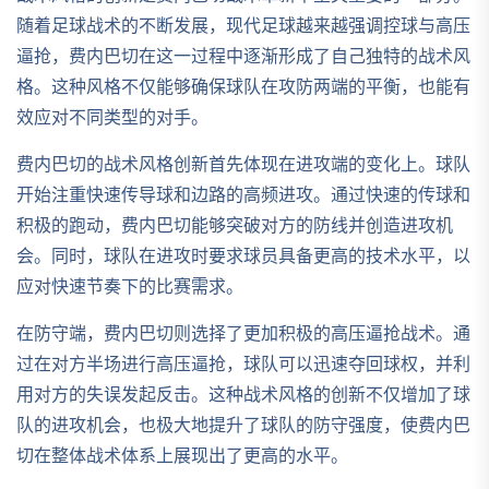
随着足球战术的不断发展，现代足球越来越强调控球与高压
逼抢，费内巴切在这一过程中逐渐形成了自己独特的战术风
格。这种风格不仅能够确保球队在攻防两端的平衡，也能有
效应对不同类型的对手。
费内巴切的战术风格创新首先体现在进攻端的变化上。球队
开始注重快速传导球和边路的高频进攻。通过快速的传球和
积极的跑动，费内巴切能够突破对方的防线并创造进攻机
会。同时，球队在进攻时要求球员具备更高的技术水平，以
应对快速节奏下的比赛需求。
在防守端，费内巴切则选择了更加积极的高压逼抢战术。通
过在对方半场进行高压逼抢，球队可以迅速夺回球权，并利
用对方的失误发起反击。这种战术风格的创新不仅增加了球
队的进攻机会，也极大地提升了球队的防守强度，使费内巴
切在整体战术体系上展现出了更高的水平。