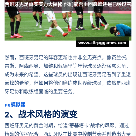
然而，西班牙男足的阵容更新也并非全无亮点。像费兰·托
雷斯、阿森西奥、加维和佩德里等年轻球员逐渐崭露头角，
成为未来的希望。这些球员的出现让西班牙男足看到了重返
巅峰的希望，但如何将他们磨练成世界级球员，依然是西班
牙足协和教练组面临的重要任务。
pg模拟器
2、战术风格的演变
西班牙男足的黄金时期，恰逢“蒂基塔卡”战术的风靡。通过
精确的传控配合，西班牙队在比赛中控制节奏并创造出大量