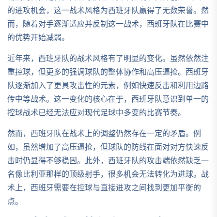
的进攻机会，这一战术风格为西班牙队赢得了无数荣誉。然
而，随着对手逐渐适应并反制这一战术，西班牙队在比赛中
的优势开始减弱。
近年来，西班牙队的战术风格有了明显的变化。虽然依然注
重控球，但更多的强调球队的整体协作和高压逼抢。西班牙
队逐渐加入了更具攻击性的元素，例如快速反击和利用边路
传中等战术。这一变化的核心在于，西班牙队意识到单一的
控球战术已经无法应对现代足球中多变的比赛节奏。
然而，西班牙队在战术上的调整仍然存在一定的矛盾。例
如，虽然增加了高压逼抢，但球队的防线在面对对方快速反
击时仍显得不够稳固。此外，西班牙队的攻击端依然缺乏一
名像比利亚那样的顶级射手，很多机会无法转化为进球。战
术上，西班牙需要在控球与直接进攻之间找到更加平衡的
点。