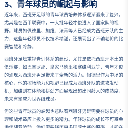
3、青年球员的崛起与影响
近年来，西班牙足球的青年球员培养体系逐渐迎来了复兴，
尤其是在西甲联赛中，一大批年轻才俊进入了国家队的视
野。球员如佩德里、加维、法蒂等人已经成为西班牙队的主
力，这些年轻球员不仅技术精湛，还展现出了不输老将的比
赛智慧和冷静。
西班牙足坛重视青训体系的建设，尤其是依托西班牙本土的
俱乐部，如巴塞罗那、皇家马德里和塞维利亚等，青年才俊
的涌现为西班牙男足带来了全新的活力。佩德里作为中场的
核心，他的控场能力和视野已经成为西班牙队的进攻发动
机；加维则在体能和拼劲方面展现出超出同龄人的成熟度，
未来有望成为世界级球员。
但这些青年球员的崛起也意味着西班牙男足需要在球员的心
理和战术适应上投入更多的精力。年轻球员的成长不可避免
地伴随着波动，他们需要经历更多国际大赛的磨砺，才能在