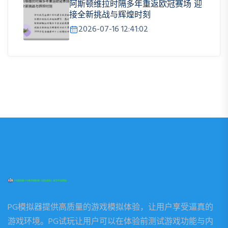
阿斯顿维拉时隔多年重返欧冠赛场 迎
接全新挑战与辉煌时刻
2026-07-16 12:41:02
PG模拟器提供高质量的游戏模拟体验，让用户享受逼真的
游戏环境。PG试玩让用户可以在体验前测试游戏功能与内