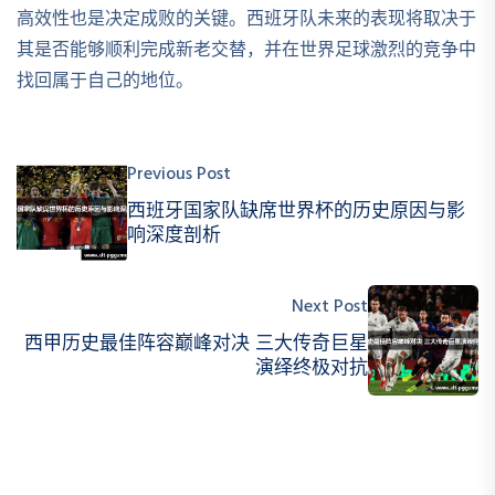
高效性也是决定成败的关键。西班牙队未来的表现将取决于
其是否能够顺利完成新老交替，并在世界足球激烈的竞争中
找回属于自己的地位。
Previous Post
西班牙国家队缺席世界杯的历史原因与影
响深度剖析
Next Post
西甲历史最佳阵容巅峰对决 三大传奇巨星
演绎终极对抗