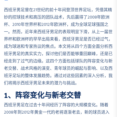
西班牙男足曾在21世纪的前十年间登顶世界足坛，凭借其精
妙的控球技术和高压的团队战术，先后赢得了2008年欧洲
杯、2010年世界杯和2012年欧洲杯，成为全球足球强国之
一。然而，近年来西班牙男足的表现明显下滑，从上一届世
界杯和欧洲杯的早早出局来看，西班牙男足是否已经过气，
成为球迷和专家热议的焦点。本文将从四个方面全面分析西
班牙男足的真实实力，探讨他们是否能够重回巅峰，还是已
经走到了过气的边缘。这四个方面包括球队的阵容变化与新
老交替、战术风格的演变、青年球员的崛起与影响、以及西
班牙足坛的整体发展趋势。通过对这些因素的深入分析，我
们将揭示西班牙男足未来的潜力与挑战。
1、阵容变化与新老交替
西班牙男足在过去十年间经历了阵容的大规模变化。随着
2008年到2012年黄金一代的老将逐渐老去，新的球员进入