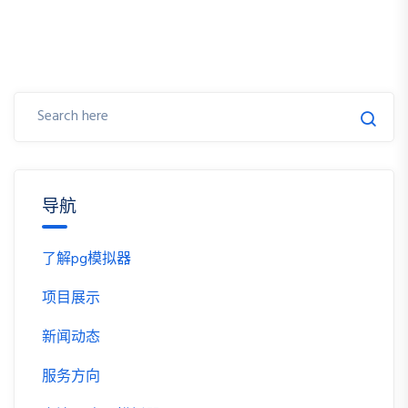
导航
了解pg模拟器
项目展示
新闻动态
服务方向