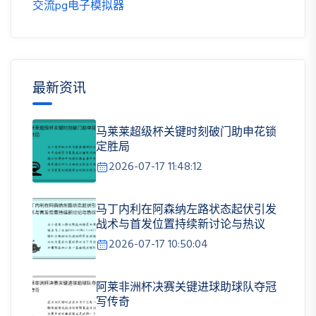
交流pg电子模拟器
最新资讯
马莱莱超级杯关键时刻破门助申花锁
定胜局
2026-07-17 11:48:12
马丁内利在阿森纳左路状态起伏引发
战术与首发位置持续新讨论与热议
2026-07-17 10:50:04
阿莱非洲杯决赛关键进球助球队夺冠
写传奇