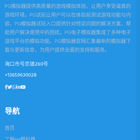
PG模拟器提供高质量的游戏模拟体验，让用户享受逼真的
游戏环境。PG试玩让用户可以在体验前测试游戏功能与内
容。PG模拟器试玩入口提供针对特定问题的解决方案，帮
助用户解决使用中的困扰。PG电子模拟器集成了多种电子
游戏平台的模拟功能。PG模拟器官网汇集最新的模拟器下
载与更新信息，为用户提供全面的支持和服务。
海口市号恋镇260号
+13659630028
导航
首页
了解pg模拟器