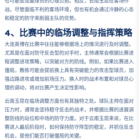
也可能会加重球员的心理负担。相反，云南玉昆在客场作
战，尽管面临不利的客场环境，但也有机会通过冷静的心态
和稳定的防守来削弱主队的优势。
4、比赛中的临场调整与指挥策略
大连英博在比赛中往往能够根据场上的情况进行及时调整。
尤其是在面对防守反击型的对手时，主帅通常会根据比赛进
程调整进攻策略，以突破对方的防线。例如，如果比赛进入
僵局，教练可能会提前换上具有突破能力的攻击型球员，加
强边路进攻或增加前场压力。换人时的战术布置和对球员心
理的调动，将对比赛产生决定性影响。
云南玉昆在临场调整方面也有其独特之处。球队主帅在面对
压力时，通常会坚持稳守反击的战术，并根据比赛的进展调
整防线的站位和中场的防守力度。对于云南玉昆来说，在比
赛进入最后阶段时，如何保持防守阵型的稳定，并抓住反击
机会，是他们能否打破僵局的关键。