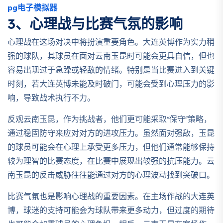
pg电子模拟器
3、心理战与比赛气氛的影响
心理战在这场对决中将扮演重要角色。大连英博作为实力稍
强的球队，其球员在面对云南玉昆时可能会更具自信，但也
容易出现过于急躁或轻敌的情绪。特别是当比赛进入到关键
时刻，若大连英博未能及时破门，可能会受到心理压力的影
响，导致战术执行不力。
反观云南玉昆，作为挑战者，他们更可能采取“保守”策略，
通过稳固防守来应对对方的进攻压力。虽然面对强敌，玉昆
的球员可能会在心理上承受更多压力，但他们通常能够保持
较为理智的比赛态度，在比赛中展现出较强的抗压能力。云
南玉昆的反击威胁往往能通过对方的心理波动找到突破口。
比赛气氛也是影响心理战的重要因素。在主场作战的大连英
博，球迷的支持可能会为球队带来更多动力，但过度的期待