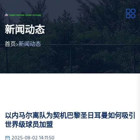
新闻动态
首页
新闻动态
以内马尔离队为契机巴黎圣日耳曼如何吸引
世界级球员加盟
2025-08-02 14:11:50