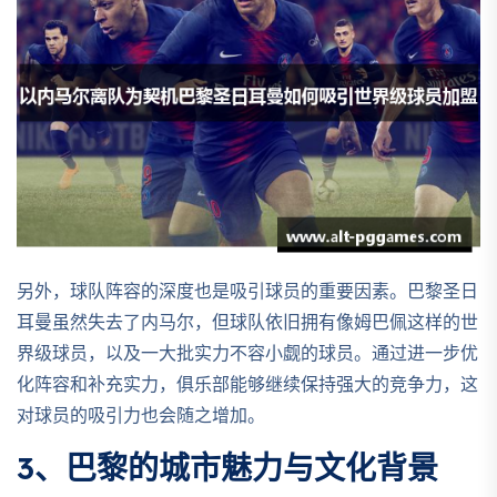
另外，球队阵容的深度也是吸引球员的重要因素。巴黎圣日
耳曼虽然失去了内马尔，但球队依旧拥有像姆巴佩这样的世
界级球员，以及一大批实力不容小觑的球员。通过进一步优
化阵容和补充实力，俱乐部能够继续保持强大的竞争力，这
对球员的吸引力也会随之增加。
3、巴黎的城市魅力与文化背景