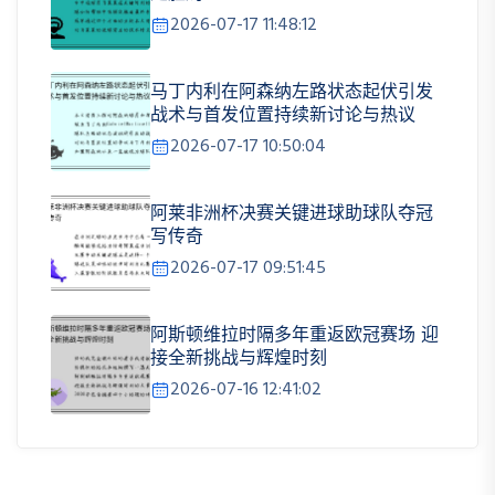
2026-07-17 11:48:12
马丁内利在阿森纳左路状态起伏引发
战术与首发位置持续新讨论与热议
2026-07-17 10:50:04
阿莱非洲杯决赛关键进球助球队夺冠
写传奇
2026-07-17 09:51:45
阿斯顿维拉时隔多年重返欧冠赛场 迎
接全新挑战与辉煌时刻
2026-07-16 12:41:02