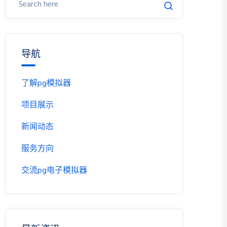
导航
了解pg模拟器
项目展示
新闻动态
服务方向
交流pg电子模拟器