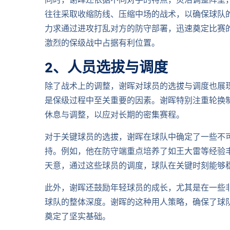
同时，谢晖还依据不同对手的特点，灵活调整阵型
往往采取收缩防线、压缩中场的战术，以确保球队
力求通过进攻打乱对方的防守部署，迅速奠定比赛
激烈的保级战中占据有利位置。
2、人员选拔与调度
除了战术上的调整，谢晖对球员的选拔与调度也展
是保级过程中至关重要的因素。谢晖特别注重轮换
休息与调整，以应对长期的密集赛程。
对于关键球员的选拔，谢晖在球队中确定了一些不
持。例如，他在防守端重点培养了如王大雷等经验
天意，通过这些球员的调度，球队在关键时刻能够
此外，谢晖还鼓励年轻球员的成长，尤其是在一些
球队的整体深度。谢晖的这种用人策略，确保了球
奠定了坚实基础。