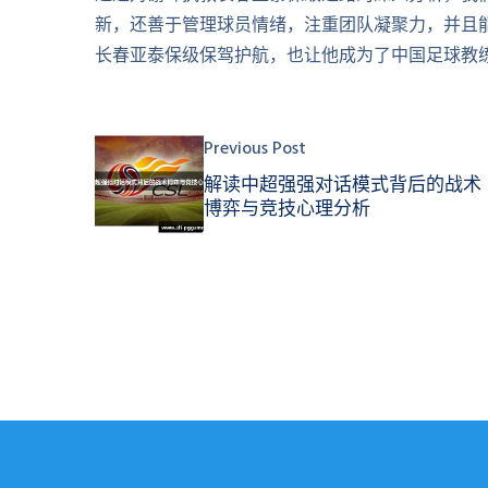
新，还善于管理球员情绪，注重团队凝聚力，并且
长春亚泰保级保驾护航，也让他成为了中国足球教
Previous Post
解读中超强强对话模式背后的战术
博弈与竞技心理分析