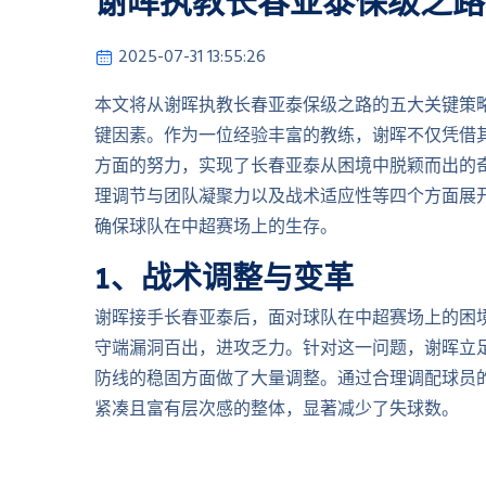
谢晖执教长春亚泰保级之路
2025-07-31 13:55:26
本文将从谢晖执教长春亚泰保级之路的五大关键策
键因素。作为一位经验丰富的教练，谢晖不仅凭借
方面的努力，实现了长春亚泰从困境中脱颖而出的
理调节与团队凝聚力以及战术适应性等四个方面展
确保球队在中超赛场上的生存。
1、战术调整与变革
谢晖接手长春亚泰后，面对球队在中超赛场上的困
守端漏洞百出，进攻乏力。针对这一问题，谢晖立
防线的稳固方面做了大量调整。通过合理调配球员
紧凑且富有层次感的整体，显著减少了失球数。