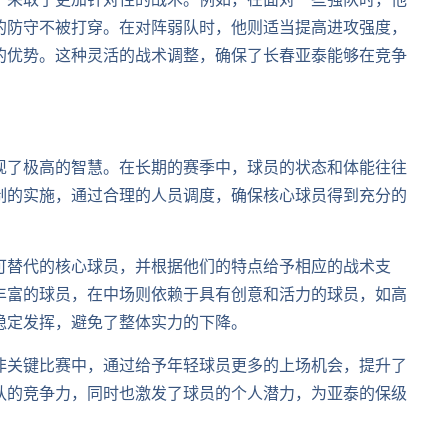
，采取了更加针对性的战术。例如，在面对一些强队时，他
的防守不被打穿。在对阵弱队时，他则适当提高进攻强度，
的优势。这种灵活的战术调整，确保了长春亚泰能够在竞争
现了极高的智慧。在长期的赛季中，球员的状态和体能往往
制的实施，通过合理的人员调度，确保核心球员得到充分的
可替代的核心球员，并根据他们的特点给予相应的战术支
丰富的球员，在中场则依赖于具有创意和活力的球员，如高
稳定发挥，避免了整体实力的下降。
非关键比赛中，通过给予年轻球员更多的上场机会，提升了
队的竞争力，同时也激发了球员的个人潜力，为亚泰的保级