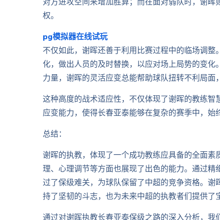
对方进攻空间来增加胜算；而在面对弱队时，谢晖
权。
pg模拟器在线试玩
不仅如此，谢晖还善于利用比赛过程中的临场调整
化，做出人员的及时替换，以应对场上局势的变化
力量，谢晖的灵活应变总能帮助球队扭转不利局面
这种高度的战术适应性，不仅体现了谢晖的教练智
应变能力，使得长春亚泰能够在复杂的赛季中，始
总结：
谢晖的执教，体现了一个成功教练应具备的全面素
理、心理调节等方面也展现了出色的能力。通过精
过了保级难关，为球队保留了中超的竞争资格。谢
持了坚韧的斗志，也为未来中超的执教者们提供了
通过对谢晖执教长春亚泰保级之路的深入分析，我