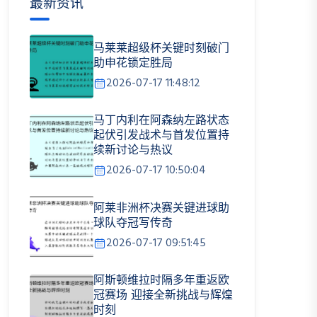
最新资讯
马莱莱超级杯关键时刻破门
助申花锁定胜局
2026-07-17 11:48:12
马丁内利在阿森纳左路状态
起伏引发战术与首发位置持
续新讨论与热议
2026-07-17 10:50:04
阿莱非洲杯决赛关键进球助
球队夺冠写传奇
2026-07-17 09:51:45
阿斯顿维拉时隔多年重返欧
冠赛场 迎接全新挑战与辉煌
时刻