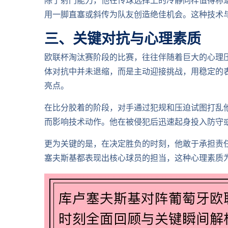
除了射门能力，他在传球选择上的冷静同样值得称
用一脚直塞或斜传为队友创造绝佳机会。这种技术
三、关键对抗与心理素质
欧联杯淘汰赛阶段的比赛，往往伴随着巨大的心理
体对抗中并未退缩，而是主动迎接挑战，用稳定的
亮点。
在比分胶着的阶段，对手通过犯规和压迫试图打乱
而影响技术动作。他在被侵犯后迅速起身投入防守
更为关键的是，在决定胜负的时刻，他敢于承担责
塞夫斯基都表现出核心球员的担当，这种心理素质