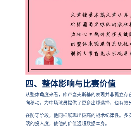
四、整体影响与比赛价值
从整体角度来看，库卢塞夫斯基的表现并非孤立存
向移动，为中场球员提供了更多出球选择，也有效
在防守阶段，他同样展现出极高的战术纪律性。多
端的投入度，使他的价值远超数据本身。