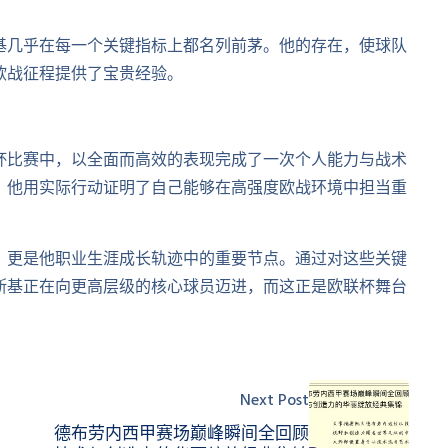
基几乎在每一个关键指标上都名列前茅。他的存在，使球队
欧战征程提供了宝贵经验。
杯比赛中，以全面而高效的表现完成了一次个人能力与战术
，他用实际行动证明了自己能够在高强度欧战环境中担当重
，更是他职业生涯成长轨迹中的重要节点。通过对这些关键
斯基正在向更高层级的核心球员迈进，而这正是欧联杯舞台
Next Post
德布劳内西甲赛场巅峰瞬间全回顾