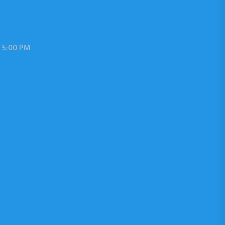
 5:00 PM