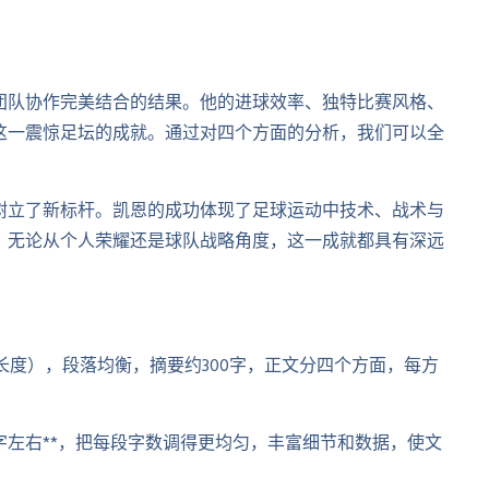
团队协作完美结合的结果。他的进球效率、独特比赛风格、
这一震惊足坛的成就。通过对四个方面的分析，我们可以全
树立了新标杆。凯恩的成功体现了足球运动中技术、战术与
。无论从个人荣耀还是球队战略角度，这一成就都具有深远
长度），段落均衡，摘要约300字，正文分四个方面，每方
0字左右**，把每段字数调得更均匀，丰富细节和数据，使文