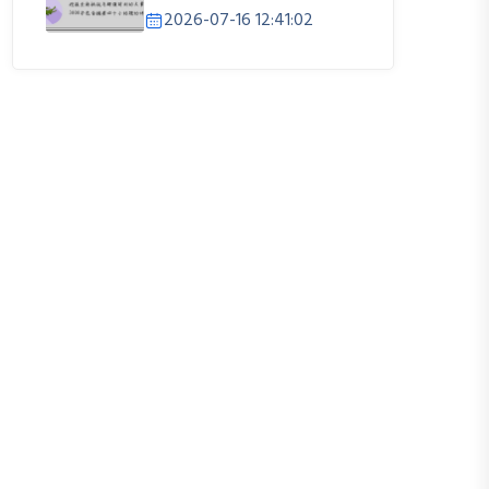
2026-07-16 12:41:02