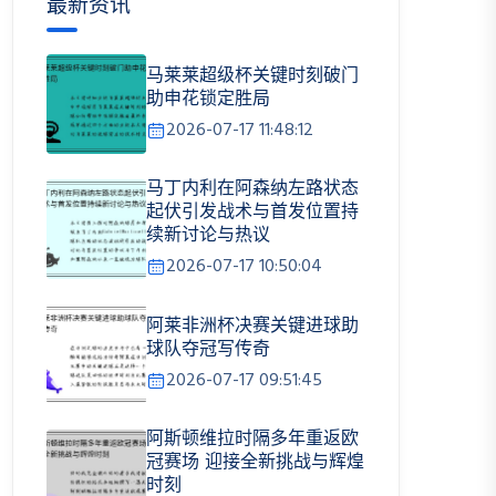
最新资讯
马莱莱超级杯关键时刻破门
助申花锁定胜局
2026-07-17 11:48:12
马丁内利在阿森纳左路状态
起伏引发战术与首发位置持
续新讨论与热议
2026-07-17 10:50:04
阿莱非洲杯决赛关键进球助
球队夺冠写传奇
2026-07-17 09:51:45
阿斯顿维拉时隔多年重返欧
冠赛场 迎接全新挑战与辉煌
时刻