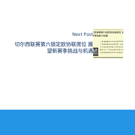
Next Post
切尔西联赛第六锁定欧协联席位 展
望新赛季挑战与机遇