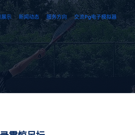
目展示
新闻动态
服务方向
交流pg电子模拟器