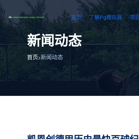
首页
了解pg模拟器
项
新闻动态
首页
新闻动态