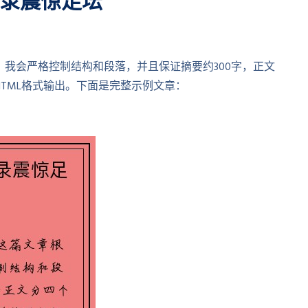
录震惊足坛
我会严格控制结构和段落，并且保证摘要约300字，正文
TML格式输出。下面是完整示例文章：