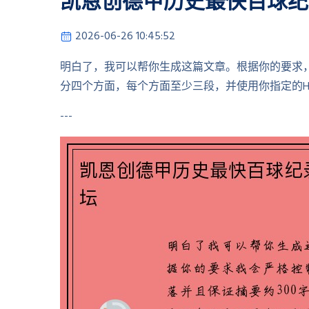
凯恩创德甲历史最快百球纪
2026-06-26 10:45:52
明白了，我可以帮你生成这篇文章。根据你的要求，
分四个方面，每个方面至少三段，并使用你指定的H
---