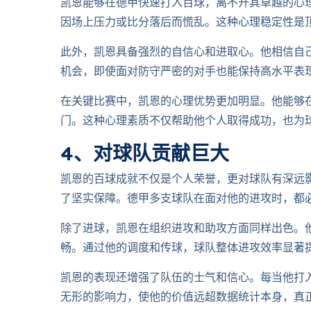
凯恩能够在德甲快速打入百球，离不开其卓越的心
因场上压力或比分落后而慌乱。这种心理稳定性是
此外，凯恩具备强烈的自信心和进取心。他相信自
机会，即使面对防守严密的对手也能保持高水平表
在关键比赛中，凯恩的心理优势更加明显。他能够
门。这种心理素质不仅帮助他个人取得成功，也为
4、对球队贡献巨大
凯恩的百球成就不仅是个人荣誉，更对球队有深远
了坚实保障。德甲多支球队在面对他的进攻时，都
除了进球，凯恩在组织进攻和助攻方面同样出色。
畅。通过他的调度和传球，球队整体进攻效率显著
凯恩的表现还增强了队伍的士气和信心。每当他打
无形的影响力，使他的价值远超数据统计本身，真