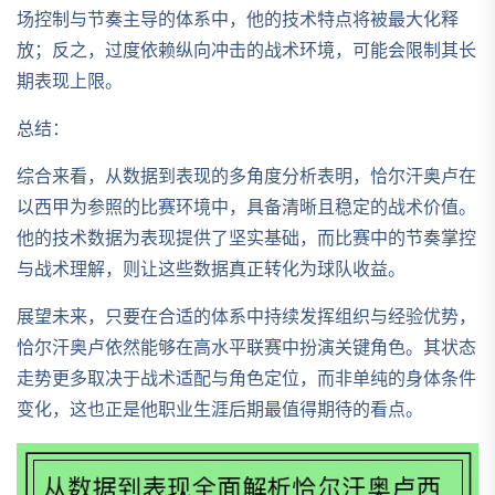
场控制与节奏主导的体系中，他的技术特点将被最大化释
放；反之，过度依赖纵向冲击的战术环境，可能会限制其长
期表现上限。
总结：
综合来看，从数据到表现的多角度分析表明，恰尔汗奥卢在
以西甲为参照的比赛环境中，具备清晰且稳定的战术价值。
他的技术数据为表现提供了坚实基础，而比赛中的节奏掌控
与战术理解，则让这些数据真正转化为球队收益。
展望未来，只要在合适的体系中持续发挥组织与经验优势，
恰尔汗奥卢依然能够在高水平联赛中扮演关键角色。其状态
走势更多取决于战术适配与角色定位，而非单纯的身体条件
变化，这也正是他职业生涯后期最值得期待的看点。