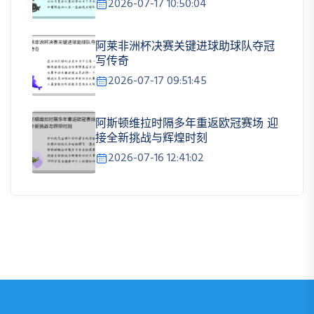
2026-07-17 10:50:04
阿莱非洲杯决赛关键进球助球队夺冠
写传奇
2026-07-17 09:51:45
阿斯顿维拉时隔多年重返欧冠赛场 迎
接全新挑战与辉煌时刻
2026-07-16 12:41:02