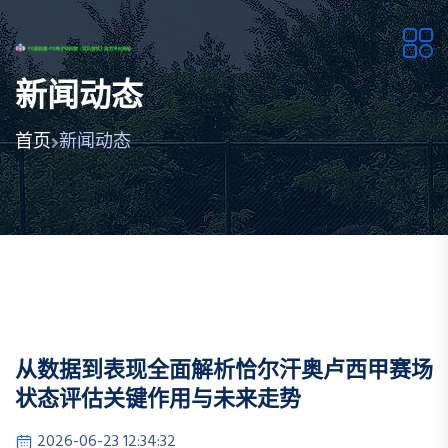
新闻动态
首页
新闻动态
从数据到表现全面解析恰尔汗奥卢西甲赛场
状态评估关键作用与未来走势
2026-06-23 12:34:32