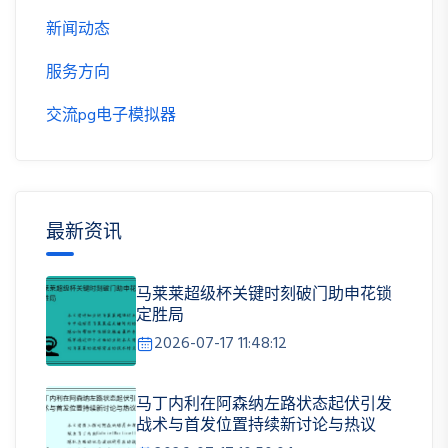
新闻动态
服务方向
交流pg电子模拟器
最新资讯
马莱莱超级杯关键时刻破门助申花锁
定胜局
2026-07-17 11:48:12
马丁内利在阿森纳左路状态起伏引发
战术与首发位置持续新讨论与热议