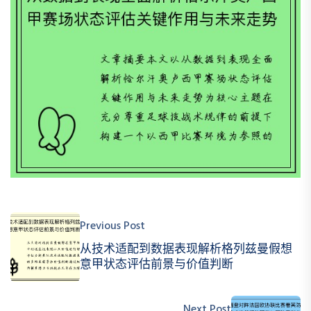
Previous Post
从技术适配到数据表现解析格列兹曼假想
意甲状态评估前景与价值判断
Next Post