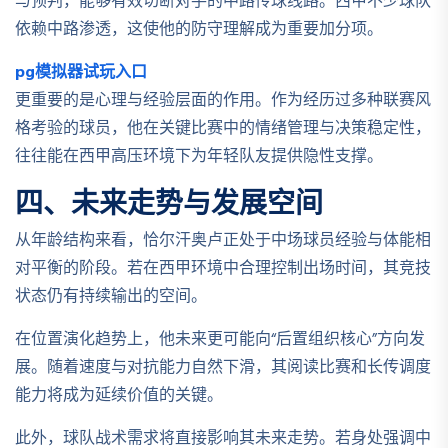
与预判，能够有效切断对手的中路传球线路。西甲不少球队
依赖中路渗透，这使他的防守理解成为重要加分项。
pg模拟器试玩入口
更重要的是心理与经验层面的作用。作为经历过多种联赛风
格考验的球员，他在关键比赛中的情绪管理与决策稳定性，
往往能在西甲高压环境下为年轻队友提供隐性支撑。
四、未来走势与发展空间
从年龄结构来看，恰尔汗奥卢正处于中场球员经验与体能相
对平衡的阶段。若在西甲环境中合理控制出场时间，其竞技
状态仍有持续输出的空间。
在位置演化趋势上，他未来更可能向“后置组织核心”方向发
展。随着速度与对抗能力自然下滑，其阅读比赛和长传调度
能力将成为延续价值的关键。
此外，球队战术需求将直接影响其未来走势。若身处强调中