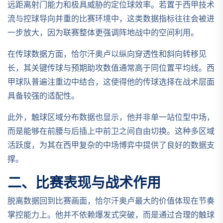
远距离射门能力和极具威胁的定位球效率。若置于西甲技术
流与控球导向并重的比赛环境中，这类数据指标往往会被进
一步放大，因为联赛整体更强调阵地战中的空间利用。
在传球数据方面，恰尔汗奥卢以纵向穿透性和斜向转移见
长，其关键传球与预期助攻数值通常高于同位置平均线。西
甲球队普遍注重边中结合，这使得他的传球选择在战术层面
具备较强的适配性。
此外，触球区域分布数据也显示，他并非单一站位型中场，
而是能够在前腰与后插上中前卫之间自由切换。这种多区域
活跃度，为其在西甲复杂的中场博弈中提供了良好的数据支
撑。
二、比赛表现与战术作用
脱离数据回到比赛画面，恰尔汗奥卢最大的价值体现在节奏
掌控能力上。他并不依赖爆发式突破，而是通过合理的触球