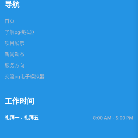
导航
首页
了解pg模拟器
项目展示
新闻动态
服务方向
交流pg电子模拟器
工作时间
礼拜一 - 礼拜五
8:00 AM - 5:00 PM