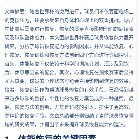
文章摘要：随着世界杯的激烈进行，球员们不仅要面临场上
的竞技压力，还要承受来自身体和心理上的双重挑战。球员
在比赛后需要进行恢复，恢复的质量直接影响他们的后续表
现及球队整体战力。本文围绕世界杯赛后球员恢复能力展开
研究，分析了球员恢复能力的影响因素，并从体能恢复、心
理恢复、恢复训练和恢复方法创新四个方面进行详细探讨。
首先，体能恢复不仅依赖于科学的训练计划，还涉及到饮
食、休息等因素的配合。其次，心理恢复在顶级赛事后显得
尤为重要，球员的心理状态可能会直接影响到恢复的效果。
接着，恢复训练作为帮助球员恢复的有效手段，已经得到越
来越多球队的重视，个性化的恢复方案已成为一种趋势。最
后，恢复方法的创新，尤其是科技的引入，提供了更高效、
更精确的恢复手段。文章总结部分则归纳了当前球员恢复领
域的研究成果，并提出了未来提升球员恢复能力的建议。