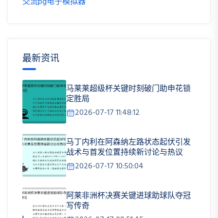
交流pg电子模拟器
最新资讯
马莱莱超级杯关键时刻破门助申花锁
定胜局
2026-07-17 11:48:12
马丁内利在阿森纳左路状态起伏引发
战术与首发位置持续新讨论与热议
2026-07-17 10:50:04
阿莱非洲杯决赛关键进球助球队夺冠
写传奇