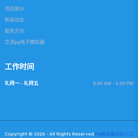
项目展示
新闻动态
服务方向
交流pg电子模拟器
工作时间
礼拜一 - 礼拜五
8:00 AM - 5:00 PM
Copyright © 2026 - All Rights Reserved
Pg模拟器试玩入口