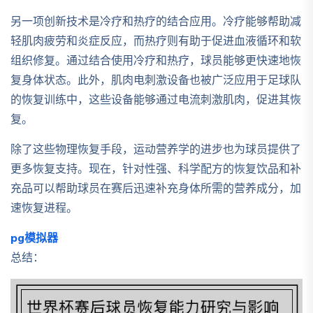
另一项创新技术是冷疗和热疗的结合应用。冷疗能够帮助减
轻肌肉疲劳和炎症反应，而热疗则有助于促进血液循环和软
组织修复。通过结合使用冷疗和热疗，球员能够更快速地恢
复身体状态。此外，肌肉电刺激设备也被广泛应用于足球队
的恢复训练中，这些设备能够通过电流刺激肌肉，促进其恢
复。
除了这些物理恢复手段，运动营养学的进步也为球员提供了
更多恢复支持。现在，针对性强、科学配方的恢复饮品和补
充品可以帮助球员在赛后迅速补充身体所需的营养成分，加
速恢复进程。
pg模拟器
总结：