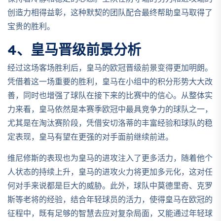
创造力相得益彰，这种默契的团队配合最终帮助皇马取得了
宝贵的胜利。
4、皇马晋级前景分析
经过这场客场胜利后，皇马的欧冠晋级前景变得更加明朗。
凭借着这一场重要的胜利，皇马在小组中的积分形势大大改
善，同时也增强了球队在接下来的比赛中的信心。从整体实
力来看，皇马依然是本赛季欧冠中最具竞争力的球队之一，
尤其是在淘汰赛阶段，凭借安切洛蒂的丰富经验和球队的稳
定表现，皇马有望在更强的对手面前继续前进。
维尼修斯的表现也为皇马的进攻注入了更多活力，随着他个
人状态的持续上升，皇马的进攻火力将更加多元化，这对任
何对手来说都是巨大的威胁。此外，球队中莫德里奇、克罗
斯等老将的经验，结合年轻球员的活力，使得皇马在欧冠的
征程中，既有足够的智慧去应对复杂局面，又能通过年轻球