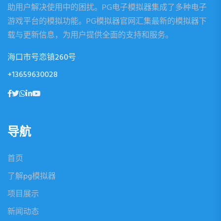
助用户解决使用中的困扰。PG电子模拟器集成了多种电子
游戏平台的模拟功能。PG模拟器官网汇集最新的模拟器下
载与更新信息，为用户提供全面的支持和服务。
海口市号恋镇260号
+13659630028
导航
首页
了解pg模拟器
项目展示
新闻动态