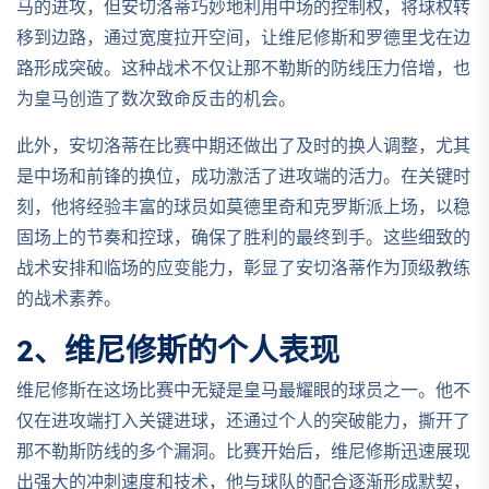
马的进攻，但安切洛蒂巧妙地利用中场的控制权，将球权转
移到边路，通过宽度拉开空间，让维尼修斯和罗德里戈在边
路形成突破。这种战术不仅让那不勒斯的防线压力倍增，也
为皇马创造了数次致命反击的机会。
此外，安切洛蒂在比赛中期还做出了及时的换人调整，尤其
是中场和前锋的换位，成功激活了进攻端的活力。在关键时
刻，他将经验丰富的球员如莫德里奇和克罗斯派上场，以稳
固场上的节奏和控球，确保了胜利的最终到手。这些细致的
战术安排和临场的应变能力，彰显了安切洛蒂作为顶级教练
的战术素养。
2、维尼修斯的个人表现
维尼修斯在这场比赛中无疑是皇马最耀眼的球员之一。他不
仅在进攻端打入关键进球，还通过个人的突破能力，撕开了
那不勒斯防线的多个漏洞。比赛开始后，维尼修斯迅速展现
出强大的冲刺速度和技术，他与球队的配合逐渐形成默契，