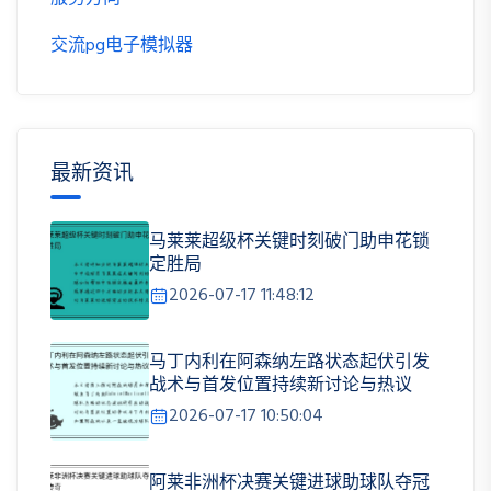
交流pg电子模拟器
最新资讯
马莱莱超级杯关键时刻破门助申花锁
定胜局
2026-07-17 11:48:12
马丁内利在阿森纳左路状态起伏引发
战术与首发位置持续新讨论与热议
2026-07-17 10:50:04
阿莱非洲杯决赛关键进球助球队夺冠