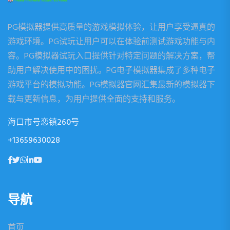
PG模拟器提供高质量的游戏模拟体验，让用户享受逼真的
游戏环境。PG试玩让用户可以在体验前测试游戏功能与内
容。PG模拟器试玩入口提供针对特定问题的解决方案，帮
助用户解决使用中的困扰。PG电子模拟器集成了多种电子
游戏平台的模拟功能。PG模拟器官网汇集最新的模拟器下
载与更新信息，为用户提供全面的支持和服务。
海口市号恋镇260号
+13659630028
导航
首页