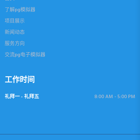
了解pg模拟器
项目展示
新闻动态
服务方向
交流pg电子模拟器
工作时间
礼拜一 - 礼拜五
8:00 AM - 5:00 PM