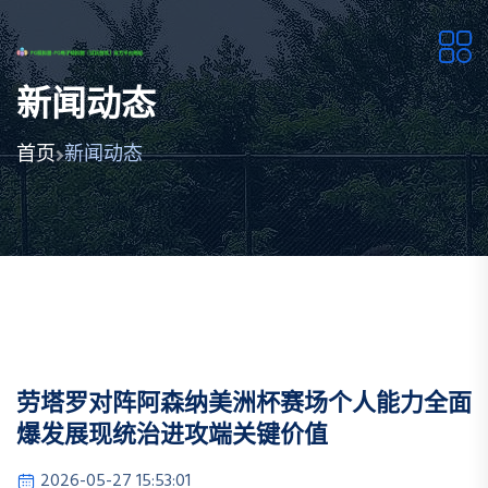
新闻动态
首页
新闻动态
劳塔罗对阵阿森纳美洲杯赛场个人能力全面
爆发展现统治进攻端关键价值
2026-05-27 15:53:01