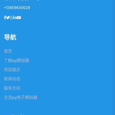
+13659630028
导航
首页
了解pg模拟器
项目展示
新闻动态
服务方向
交流pg电子模拟器