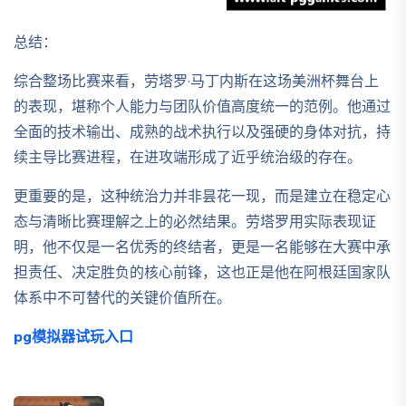
总结：
综合整场比赛来看，劳塔罗·马丁内斯在这场美洲杯舞台上
的表现，堪称个人能力与团队价值高度统一的范例。他通过
全面的技术输出、成熟的战术执行以及强硬的身体对抗，持
续主导比赛进程，在进攻端形成了近乎统治级的存在。
更重要的是，这种统治力并非昙花一现，而是建立在稳定心
态与清晰比赛理解之上的必然结果。劳塔罗用实际表现证
明，他不仅是一名优秀的终结者，更是一名能够在大赛中承
担责任、决定胜负的核心前锋，这也正是他在阿根廷国家队
体系中不可替代的关键价值所在。
pg模拟器试玩入口