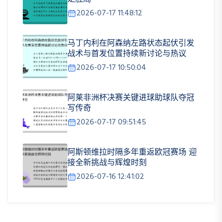
2026-07-17 11:48:12
马丁内利在阿森纳左路状态起伏引发
战术与首发位置持续新讨论与热议
2026-07-17 10:50:04
阿莱非洲杯决赛关键进球助球队夺冠
写传奇
2026-07-17 09:51:45
阿斯顿维拉时隔多年重返欧冠赛场 迎
接全新挑战与辉煌时刻
2026-07-16 12:41:02