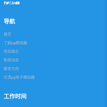
导航
首页
了解pg模拟器
项目展示
新闻动态
服务方向
交流pg电子模拟器
工作时间