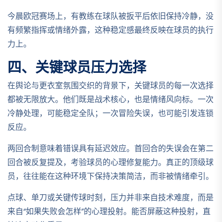
今晨欧冠赛场上，有教练在球队被扳平后依旧保持冷静，没
有频繁指挥或情绪外露，这种稳定感最终反映在球员的执行
力上。
四、关键球员压力选择
在舆论与更衣室氛围交织的背景下，关键球员的每一次选择
都被无限放大。他们既是战术核心，也是情绪风向标。一次
冷静处理，可能稳定全队；一次冒险失误，也可能引发连锁
反应。
两回合制意味着错误具有延迟效应。首回合的失误会在第二
回合被反复提及，考验球员的心理修复能力。真正的顶级球
员，往往能在这种环境下保持决策简洁，而非被情绪牵引。
点球、单刀或关键传球时刻，压力并非来自技术难度，而是
来自“如果失败会怎样”的心理投射。能否屏蔽这种投射，直