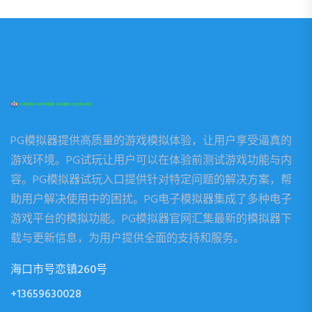
PG模拟器提供高质量的游戏模拟体验，让用户享受逼真的
游戏环境。PG试玩让用户可以在体验前测试游戏功能与内
容。PG模拟器试玩入口提供针对特定问题的解决方案，帮
助用户解决使用中的困扰。PG电子模拟器集成了多种电子
游戏平台的模拟功能。PG模拟器官网汇集最新的模拟器下
载与更新信息，为用户提供全面的支持和服务。
海口市号恋镇260号
+13659630028