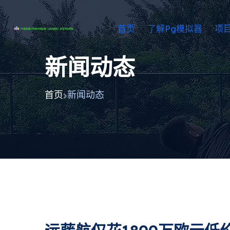
首页
了解pg模拟器
项
新闻动态
首页
新闻动态