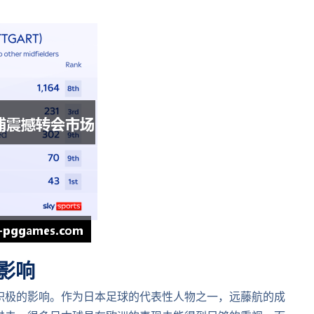
影响
积极的影响。作为日本足球的代表性人物之一，远藤航的成