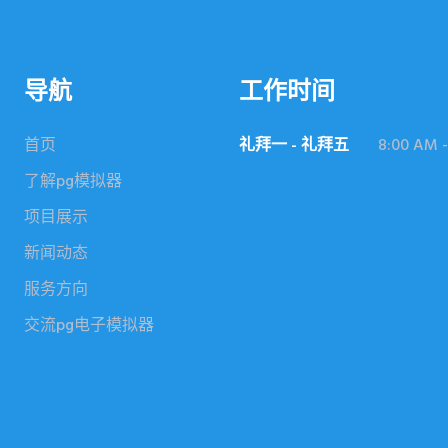
导航
工作时间
首页
礼拜一 - 礼拜五
8:00 AM -
了解pg模拟器
项目展示
新闻动态
服务方向
交流pg电子模拟器