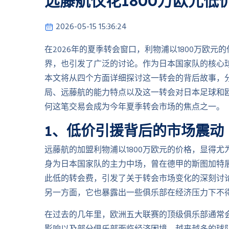
远藤航仅花1800万欧元
2026-05-15 15:36:24
在2026年的夏季转会窗口，利物浦以1800万欧
界，也引发了广泛的讨论。作为日本国家队的核心
本文将从四个方面详细探讨这一转会的背后故事，
局、远藤航的能力特点以及这一转会对日本足球和
何这笔交易会成为今年夏季转会市场的焦点之一。
1、低价引援背后的市场震动
远藤航的加盟利物浦以1800万欧元的价格，显得
身为日本国家队的主力中场，曾在德甲的斯图加特
此低的转会费，引发了关于转会市场变化的深刻讨
另一方面，它也暴露出一些俱乐部在经济压力下不
在过去的几年里，欧洲五大联赛的顶级俱乐部通常