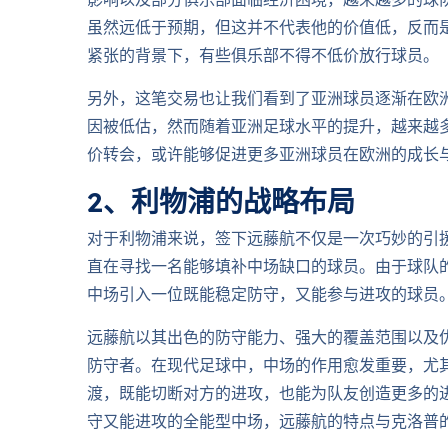
影响以及部分俱乐部面临经济困境，越来越多的球
虽然远低于预期，但这并不代表他的价值低，反而
紧张的背景下，有些俱乐部不得不低价放行球员。
另外，这笔交易也让我们看到了亚洲球员逐渐在欧
因被低估，然而随着亚洲足球水平的提升，越来越
价转会，或许能够促进更多亚洲球员在欧洲的成长
2、利物浦的战略布局
对于利物浦来说，签下远藤航不仅是一次巧妙的引
直在寻找一名能够填补中场缺口的球员。由于球队
中场引入一位既能稳定防守，又能参与进攻的球员
远藤航以其出色的防守能力、强大的覆盖范围以及
防守者。在现代足球中，中场的作用愈发重要，尤
渡，既能切断对方的进攻，也能为队友创造更多的
守又能进攻的全能型中场，远藤航的特点与克洛普