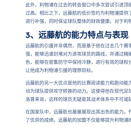
此外，利物浦在过去的转会窗口中多次尝试引进顶
过高。相比之下，远藤航的低价签约为利物浦提供
进行补强，同时保证球队整体的财政健康。对于利
3、远藤航的能力特点与表现
远藤航的引援并非偶然，而是基于他在过去几个赛
强，能够迅速封堵对方进攻球员的路线，并通过精
色，能够在密集防守中保持冷静，进行有效的球权
让他成为利物浦引援的理想目标。
远藤航的另一大优点是他的比赛阅读能力和跑动能
动为球队提供攻守转换的动力。这使得他在现代足
洛普来说，这样的球员无疑是其战术体系中不可或
在国家队中，远藤航也屡屡展现出其出色的能力。
了优异的成绩。远藤航的加盟不仅能够提升利物浦