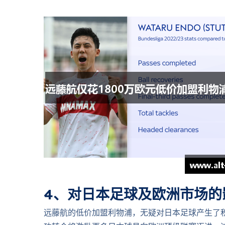
4、对日本足球及欧洲市场的
远藤航的低价加盟利物浦，无疑对日本足球产生了