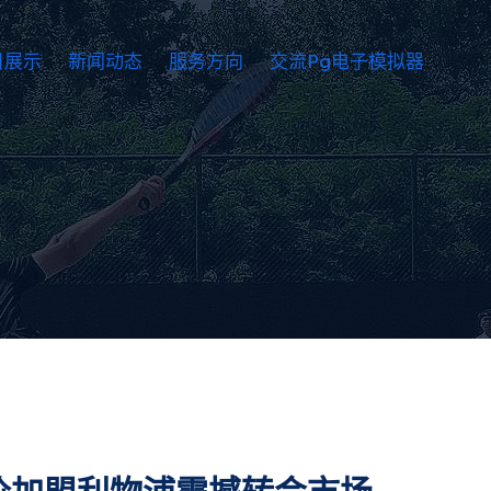
目展示
新闻动态
服务方向
交流pg电子模拟器