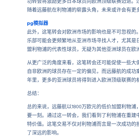
功转会将激励更多日本球员向欧洲顶级联赛迈进。
随着远藤航在利物浦的崭露头角，未来或许会有更
pg模拟器
此外，这笔转会对欧洲市场的影响也是不可忽视的
乐部可能会更频繁地从亚洲市场寻找人才，尤其是
盟利物浦的代表性球员，无疑为其他亚洲球员在欧
从更广泛的角度来看，这笔转会还可能促使一些大
自非欧洲的球员存在一定的偏见，而远藤航的成功
年里，更多的亚洲球员将得到进入欧洲顶级联赛的
总结：
总的来说，远藤航以1800万欧元的低价加盟利物
要一刻。通过这一转会，我们看到了利物浦在重建
特价值。这笔交易不仅对利物浦而言是一次成功的
了深远的影响。