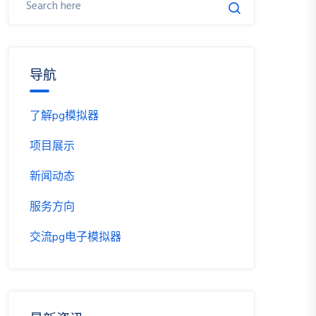
导航
了解pg模拟器
项目展示
新闻动态
服务方向
交流pg电子模拟器