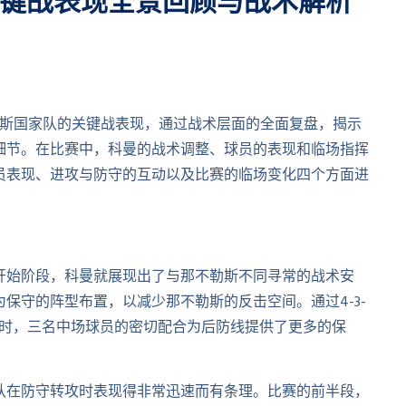
键战表现全景回顾与战术解析
阵那不勒斯国家队的关键战表现，通过战术层面的全面复盘，揭示
细节。在比赛中，科曼的战术调整、球员的表现和临场指挥
员表现、进攻与防守的互动以及比赛的临场变化四个方面进
。
开始阶段，科曼就展现出了与那不勒斯不同寻常的战术安
保守的阵型布置，以减少那不勒斯的反击空间。通过4-3-
守时，三名中场球员的密切配合为后防线提供了更多的保
队在防守转攻时表现得非常迅速而有条理。比赛的前半段，