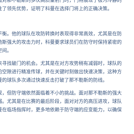
面对那不勒斯的多次高质量射门时，门将展现了极为冷静的
住了领先优势，证明了科曼在选择门将上的正确决策。
平衡。他的球队在攻防转换时表现得非常高效，尤其是在防
勒斯强大的攻击力时，科曼要求球员们在防守时保持紧密的
空间。
来寻找破门的机会。尤其是在对方攻势稍有减弱时，球队的
的空隙进行精准传球，并在关键时刻做出快速决策，这种方
曼的球队多次通过快速反击打破了那不勒斯的防线。
现，但防守端依然面临着不小的挑战。面对那不勒斯的强大
弱。尤其是在比赛的最后阶段，面对对方的高压进攻，球队
曼在临场指挥时，更多地依赖于防守端的应变能力，以确保