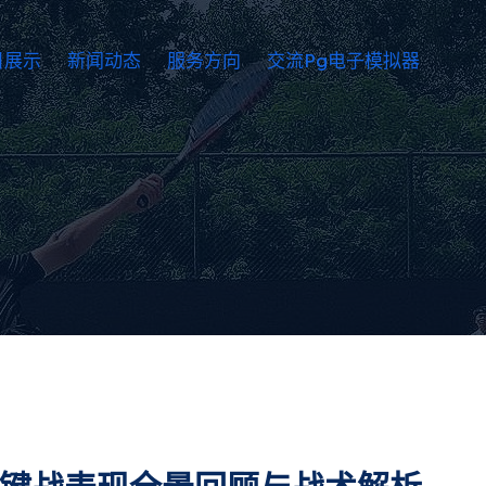
目展示
新闻动态
服务方向
交流pg电子模拟器