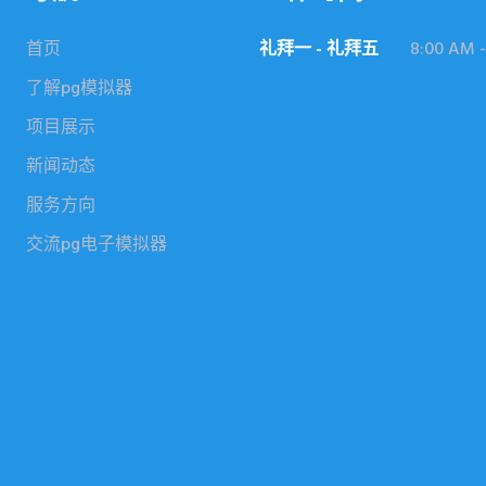
首页
礼拜一 - 礼拜五
8:00 AM -
了解pg模拟器
项目展示
新闻动态
服务方向
交流pg电子模拟器