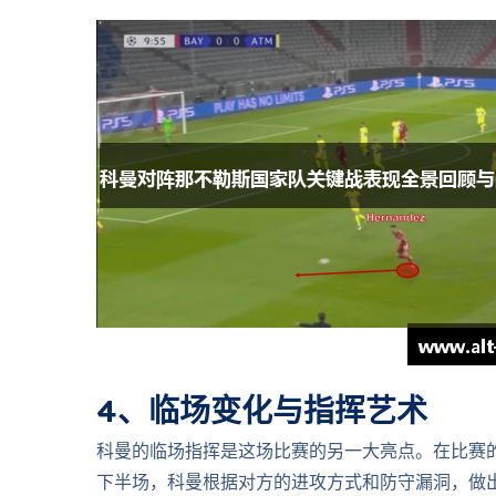
4、临场变化与指挥艺术
科曼的临场指挥是这场比赛的另一大亮点。在比赛
下半场，科曼根据对方的进攻方式和防守漏洞，做