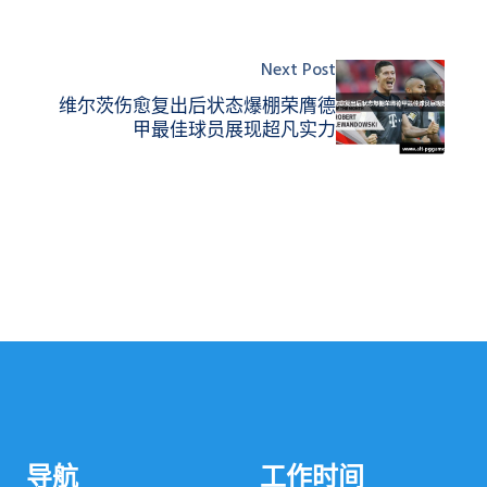
Next Post
维尔茨伤愈复出后状态爆棚荣膺德
甲最佳球员展现超凡实力
导航
工作时间