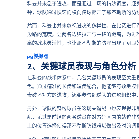
科曼并未急于进攻，而是通过中场的精妙调度，逐步
钟，球队通过快速的横向传球撕开了那不勒斯的防
然而，科曼也并未忽视进攻的多样性。在比赛进行
边路的宽度，让两名边锋拉开与中锋的距离，为进
高的战术灵活性，也让那不勒斯的防守出现了明显
pg模拟器
2、关键球员表现与角色分析
在科曼的战术体系中，几名关键球员的表现至关重
色。通过精准的长传和短传配合，他能够有效地控
责破坏对方的进攻，还要参与到球队的进攻组织中
另外，球队的锋线球员在这场关键战中也表现得非
乱，尤其是前场的两名球员在对方禁区内的站位非
上的位置选择使得那不勒斯防线难以做出及时的调