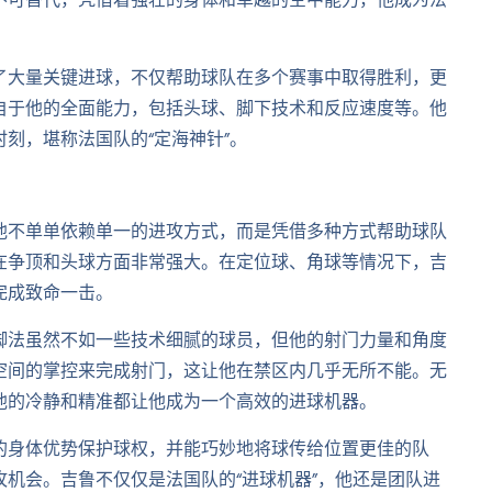
不可替代，凭借着强壮的身体和卓越的空中能力，他成为法
了大量关键进球，不仅帮助球队在多个赛事中取得胜利，更
自于他的全面能力，包括头球、脚下技术和反应速度等。他
刻，堪称法国队的“定海神针”。
他不单单依赖单一的进攻方式，而是凭借多种方式帮助球队
在争顶和头球方面非常强大。在定位球、角球等情况下，吉
完成致命一击。
脚法虽然不如一些技术细腻的球员，但他的射门力量和角度
空间的掌控来完成射门，这让他在禁区内几乎无所不能。无
他的冷静和精准都让他成为一个高效的进球机器。
的身体优势保护球权，并能巧妙地将球传给位置更佳的队
机会。吉鲁不仅仅是法国队的“进球机器”，他还是团队进