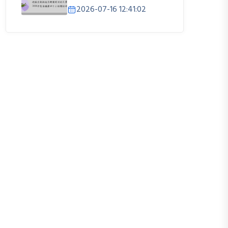
2026-07-16 12:41:02