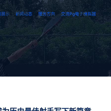
目展示
新闻动态
服务方向
交流pg电子模拟器