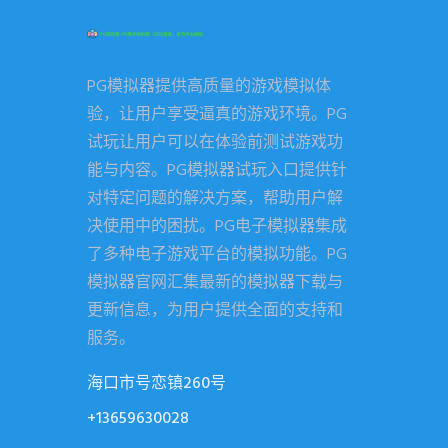
PG模拟器提供高质量的游戏模拟体
验，让用户享受逼真的游戏环境。PG
试玩让用户可以在体验前测试游戏功
能与内容。PG模拟器试玩入口提供针
对特定问题的解决方案，帮助用户解
决使用中的困扰。PG电子模拟器集成
了多种电子游戏平台的模拟功能。PG
模拟器官网汇集最新的模拟器下载与
更新信息，为用户提供全面的支持和
服务。
海口市号恋镇260号
+13659630028