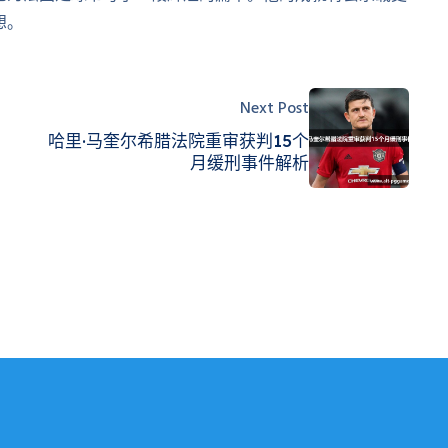
想。
Next Post
哈里·马奎尔希腊法院重审获判15个
月缓刑事件解析