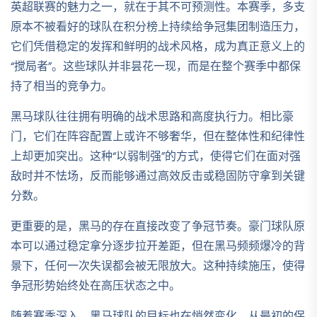
英超联赛的魅力之一，就在于其不可预测性。本赛季，多支
原本不被看好的球队在积分榜上持续给争冠集团制造压力，
它们凭借稳定的发挥和鲜明的战术风格，成为真正意义上的
“搅局者”。这些球队并非昙花一现，而是在整个赛季中都保
持了相当的竞争力。
黑马球队往往拥有明确的战术思路和高度执行力。相比豪
门，它们在阵容配置上或许不够奢华，但在整体性和纪律性
上却更加突出。这种“以弱制强”的方式，使得它们在面对强
敌时并不怯场，反而能够通过高效反击或稳固防守拿到关键
分数。
更重要的是，黑马的存在直接改变了争冠节奏。豪门球队原
本可以通过稳定拿分逐步拉开差距，但在黑马频频爆冷的背
景下，任何一次失误都会被无限放大。这种持续施压，使得
争冠形势始终处在高压状态之中。