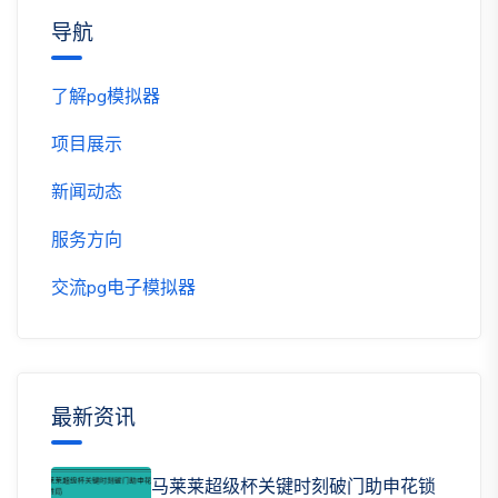
导航
了解pg模拟器
项目展示
新闻动态
服务方向
交流pg电子模拟器
最新资讯
马莱莱超级杯关键时刻破门助申花锁