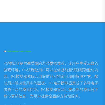
PG模拟器提供高质量的游戏模拟体验，让用户享受逼真的
游戏环境。PG试玩让用户可以在体验前测试游戏功能与内
容。PG模拟器试玩入口提供针对特定问题的解决方案，帮
助用户解决使用中的困扰。PG电子模拟器集成了多种电子
游戏平台的模拟功能。PG模拟器官网汇集最新的模拟器下
载与更新信息，为用户提供全面的支持和服务。