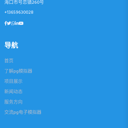
海口市号恋镇260号
+13659630028
导航
首页
了解pg模拟器
项目展示
新闻动态
服务方向
交流pg电子模拟器