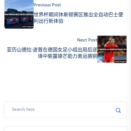
Previous Post
世界杯期间休斯顿赛区推出全自动巴士便
利出行新体验
Next Post
亚历山德拉·波普在德国女足小组出局后逆
境中崭露锋芒助力奥运摘铜