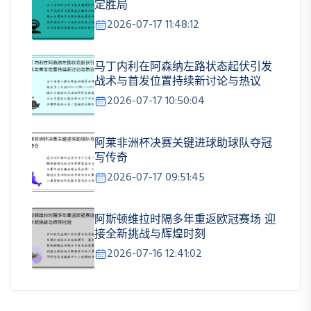
定胜局
2026-07-17 11:48:12
马丁内利在阿森纳左路状态起伏引发
战术与首发位置持续新讨论与热议
2026-07-17 10:50:04
阿莱非洲杯决赛关键进球助球队夺冠
写传奇
2026-07-17 09:51:45
阿斯顿维拉时隔多年重返欧冠赛场 迎
接全新挑战与辉煌时刻
2026-07-16 12:41:02