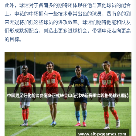
此外，球迷对于费南多的期待还体现在他与其他球员的配合
上。申花的中场拥有一些技术非常出色的球员，费南多的到
来无疑将加强这些球员的进攻效率。球迷们期待他能和队友
们形成默契配合，创造出更多进球机会，带领申花走向更高
的目标。