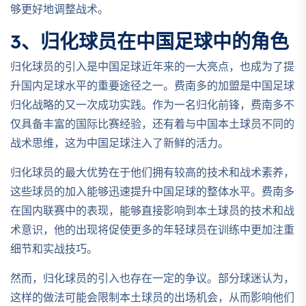
够更好地调整战术。
3、归化球员在中国足球中的角色
归化球员的引入是中国足球近年来的一大亮点，也成为了提
升国内足球水平的重要途径之一。费南多的加盟是中国足球
归化战略的又一次成功实践。作为一名归化前锋，费南多不
仅具备丰富的国际比赛经验，还有着与中国本土球员不同的
战术思维，这为中国足球注入了新鲜的活力。
归化球员的最大优势在于他们拥有较高的技术和战术素养，
这些球员的加入能够迅速提升中国足球的整体水平。费南多
在国内联赛中的表现，能够直接影响到本土球员的技术和战
术意识，他的出现将促使更多的年轻球员在训练中更加注重
细节和实战技巧。
然而，归化球员的引入也存在一定的争议。部分球迷认为，
这样的做法可能会限制本土球员的出场机会，从而影响他们