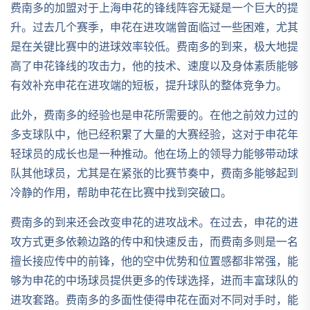
费南多的加盟对于上海申花的锋线阵容无疑是一个巨大的提
升。过去几个赛季，申花在进攻端曾面临过一些困难，尤其
是在关键比赛中的进球效率较低。费南多的到来，极大地提
高了申花锋线的攻击力，他的技术、速度以及身体素质能够
有效补充申花在进攻端的短板，提升球队的整体竞争力。
此外，费南多的经验也是申花所需要的。在他之前效力过的
多支球队中，他已经积累了大量的大赛经验，这对于申花年
轻球员的成长也是一种推动。他在场上的领导力能够带动球
队其他球员，尤其是在紧张的比赛节奏中，费南多能够起到
冷静的作用，帮助申花在比赛中找到突破口。
费南多的到来还会改变申花的进攻战术。在过去，申花的进
攻方式更多依赖边路的传中和快速反击，而费南多则是一名
擅长接应传中的前锋，他的空中优势和位置感都非常强，能
够为申花的中场球员提供更多的传球选择，进而丰富球队的
进攻套路。费南多的多面性使得申花在面对不同对手时，能