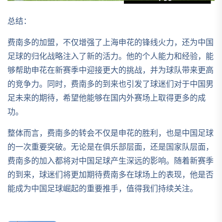
总结：
费南多的加盟，不仅增强了上海申花的锋线火力，还为中国
足球的归化战略注入了新的活力。他的个人能力和经验，能
够帮助申花在新赛季中迎接更大的挑战，并为球队带来更高
的竞争力。同时，费南多的到来也引发了球迷们对于中国男
足未来的期待，希望他能够在国内外赛场上取得更多的成
功。
整体而言，费南多的转会不仅是申花的胜利，也是中国足球
的一次重要突破。无论是在俱乐部层面，还是国家队层面，
费南多的加入都将对中国足球产生深远的影响。随着新赛季
的到来，球迷们将更加期待费南多在球场上的表现，他是否
能成为中国足球崛起的重要推手，值得我们持续关注。