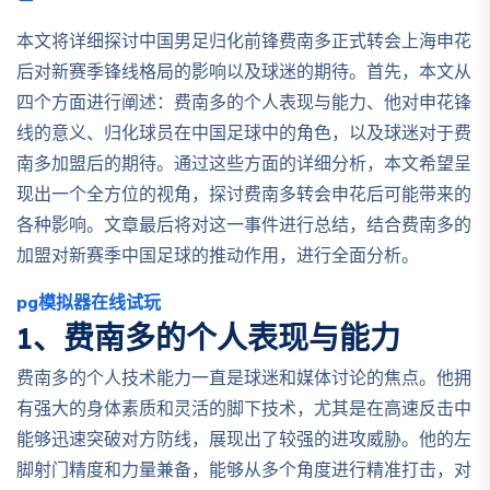
本文将详细探讨中国男足归化前锋费南多正式转会上海申花
后对新赛季锋线格局的影响以及球迷的期待。首先，本文从
四个方面进行阐述：费南多的个人表现与能力、他对申花锋
线的意义、归化球员在中国足球中的角色，以及球迷对于费
南多加盟后的期待。通过这些方面的详细分析，本文希望呈
现出一个全方位的视角，探讨费南多转会申花后可能带来的
各种影响。文章最后将对这一事件进行总结，结合费南多的
加盟对新赛季中国足球的推动作用，进行全面分析。
pg模拟器在线试玩
1、费南多的个人表现与能力
费南多的个人技术能力一直是球迷和媒体讨论的焦点。他拥
有强大的身体素质和灵活的脚下技术，尤其是在高速反击中
能够迅速突破对方防线，展现出了较强的进攻威胁。他的左
脚射门精度和力量兼备，能够从多个角度进行精准打击，对