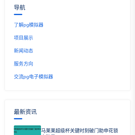
导航
了解pg模拟器
项目展示
新闻动态
服务方向
交流pg电子模拟器
最新资讯
马莱莱超级杯关键时刻破门助申花锁