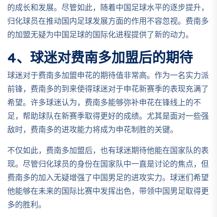
的成长和发展。尽管如此，随着中国足球水平的逐步提升，
归化球员在推动国内足球发展方面的作用不容忽视。费南多
的加盟无疑为中国足球的国际化进程提供了新的动力。
4、球迷对费南多加盟后的期待
球迷对于费南多加盟申花的期待值非常高。作为一名实力派
前锋，费南多的到来使得球迷对于申花新赛季的表现充满了
希望。许多球迷认为，费南多能够弥补申花在锋线上的不
足，帮助球队在新赛季取得更好的成绩。尤其是面对一些强
敌时，费南多的进攻能力将成为申花制胜的关键。
不仅如此，费南多加盟后，也有球迷期待他能在国家队的表
现。尽管归化球员的身份在国家队中一直是讨论的焦点，但
费南多的加入无疑增强了中国男足的进攻实力。球迷们希望
他能够在未来的国际比赛中发挥出色，带领中国男足取得更
多的胜利。