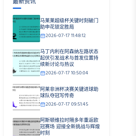
最新资讯
马莱莱超级杯关键时刻破门
助申花锁定胜局
2026-07-17 11:48:12
马丁内利在阿森纳左路状态
起伏引发战术与首发位置持
续新讨论与热议
2026-07-17 10:50:04
阿莱非洲杯决赛关键进球助
球队夺冠写传奇
2026-07-17 09:51:45
阿斯顿维拉时隔多年重返欧
冠赛场 迎接全新挑战与辉煌
时刻