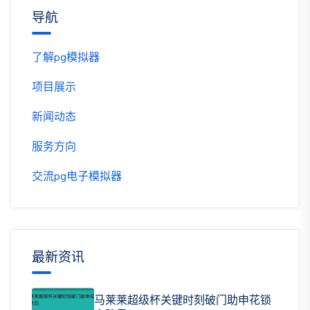
导航
了解pg模拟器
项目展示
新闻动态
服务方向
交流pg电子模拟器
最新资讯
马莱莱超级杯关键时刻破门助申花锁