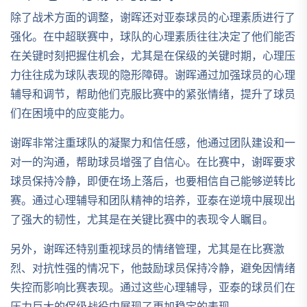
除了战术方面的调整，谢晖还对亚泰球员的心理素质进行了
强化。在中超联赛中，球队的心理素质往往决定了他们能否
在关键时刻把握住机会，尤其是在保级的关键时期，心理压
力往往成为球队表现的隐形障碍。谢晖通过加强球员的心理
辅导和调节，帮助他们克服比赛中的紧张情绪，提升了球员
们在困境中的应变能力。
谢晖非常注重球队的凝聚力和信任感，他通过团队建设和一
对一的沟通，帮助球员增强了自信心。在比赛中，谢晖要求
球员保持冷静，即便在场上落后，也要相信自己能够逆转比
赛。通过心理辅导和团队精神的培养，亚泰在逆境中展现出
了强大的韧性，尤其是在关键比赛中的表现令人瞩目。
另外，谢晖还特别重视球员的情绪管理，尤其是在比赛激
烈、对抗性强的情况下，他鼓励球员保持冷静，避免因情绪
失控而影响比赛表现。通过这些心理辅导，亚泰的球员们在