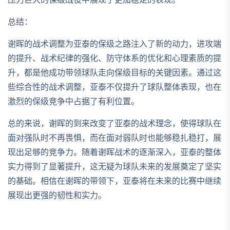
压力巨大的保级战役中展现了更加稳定的表现。
总结：
谢晖的战术调整为亚泰的保级之路注入了新的动力，进攻端
的提升、战术纪律的强化、防守体系的优化和心理素质的提
升，都是他成功带领球队走向保级目标的关键因素。通过这
些综合性的战术调整，亚泰不仅提升了球队整体表现，也在
激烈的保级竞争中占据了有利位置。
总的来说，谢晖的到来改变了亚泰的战术理念，使得球队在
面对强队时不再畏惧，而在面对弱队时也能够稳扎稳打，展
现出足够的竞争力。随着谢晖战术的逐渐深入，亚泰的整体
实力得到了显著提升，这无疑为球队未来的发展奠定了坚实
的基础。相信在谢晖的带领下，亚泰将在未来的比赛中继续
展现出更强的韧性和实力。