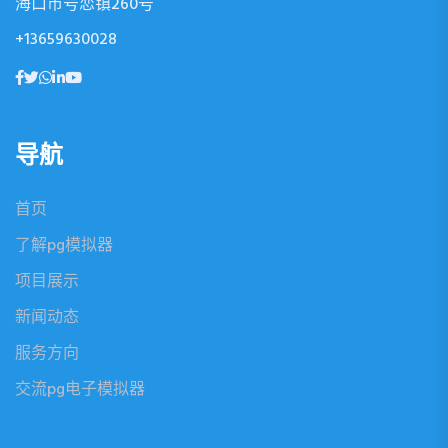
海口市号恋镇260号
+13659630028
导航
首页
了解pg模拟器
项目展示
新闻动态
服务方向
交流pg电子模拟器