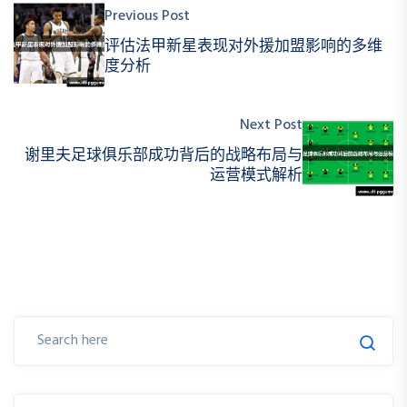
Previous Post
评估法甲新星表现对外援加盟影响的多维
度分析
Next Post
谢里夫足球俱乐部成功背后的战略布局与
运营模式解析