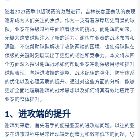
随着2023赛季中超联赛的激烈进行，吉林长春亚泰队的表现
逐渐成为人们关注的焦点。作为一支有着深厚历史背景的球
队，亚泰在保级过程中面临着极大的挑战。而谢晖的到来，
无疑为这支球队注入了新的活力。谢晖在亚泰的战术布置和
调整，不仅帮助球队解决了攻防两端的困境，也使得球队在
保级的关键时刻展现出了更强的韧性和竞争力。本文将从四
个方面深入探讨谢晖战术如何帮助亚泰冲刺保级目标和提升
球队表现，包括进攻端的调整、战术纪律的强化、防守体系
的优化以及心理素质的提升。通过对这些方面的分析，能够
更加全面地理解谢晖的战术思想以及如何将其有效地应用于
亚泰的整体提升。
1、进攻端的提升
谢晖到来后，首先着手的便是亚泰的进攻端问题。以往的亚
泰在进攻过程中经常出现缺乏创造力和效率低下的问题，导