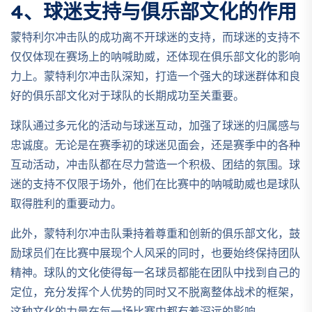
4、球迷支持与俱乐部文化的作用
蒙特利尔冲击队的成功离不开球迷的支持，而球迷的支持不
仅仅体现在赛场上的呐喊助威，还体现在俱乐部文化的影响
力上。蒙特利尔冲击队深知，打造一个强大的球迷群体和良
好的俱乐部文化对于球队的长期成功至关重要。
球队通过多元化的活动与球迷互动，加强了球迷的归属感与
忠诚度。无论是在赛季初的球迷见面会，还是赛季中的各种
互动活动，冲击队都在尽力营造一个积极、团结的氛围。球
迷的支持不仅限于场外，他们在比赛中的呐喊助威也是球队
取得胜利的重要动力。
此外，蒙特利尔冲击队秉持着尊重和创新的俱乐部文化，鼓
励球员们在比赛中展现个人风采的同时，也要始终保持团队
精神。球队的文化使得每一名球员都能在团队中找到自己的
定位，充分发挥个人优势的同时又不脱离整体战术的框架，