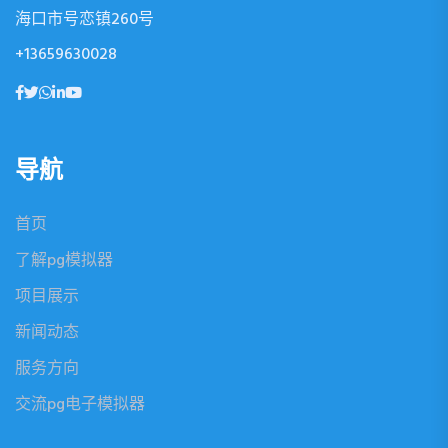
海口市号恋镇260号
+13659630028
导航
首页
了解pg模拟器
项目展示
新闻动态
服务方向
交流pg电子模拟器