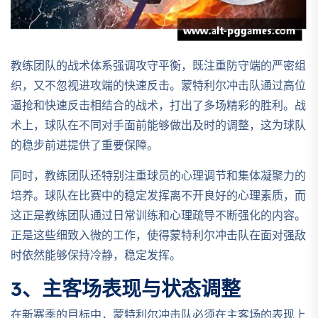
教练团队的战术体系强调攻守平衡，既注重防守端的严密组
织，又不忽视进攻端的快速反击。蒙特利尔冲击队通过高位
逼抢和快速反击相结合的战术，打出了多场精彩的胜利。战
术上，球队在不同对手面前能够做出及时的调整，这为球队
的稳步前进提供了重要保障。
同时，教练团队还特别注重球员的心理调节和集体凝聚力的
培养。球队在比赛中的稳定发挥离不开良好的心理素质，而
这正是教练团队通过日常训练和心理疏导不断强化的内容。
正是这些细致入微的工作，使得蒙特利尔冲击队在面对强敌
时依然能够保持冷静，稳定发挥。
3、主客场表现与状态调整
在新赛季的目标中，蒙特利尔冲击队必须在主客场的表现上