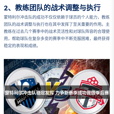
2、教练团队的战术调整与执行
蒙特利尔冲击队的成功不仅仅依赖于球员的个人能力，教练
团队的战术调整与执行也在其中发挥了至关重要的作用。主
教练在过去几个赛季中的战术灵活性和对球队阵容的合理使
用，帮助球队在复杂多变的赛季中不断克服困难，最终获得
稳定的表现和成绩。